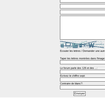
Ecouter les lettres
/
Demander une autr
Taper les lettres montrées dans l'image
Le forum parle des 126 et des ...:
Ecrivez le chiffre sept:
Contraire de blanc?: