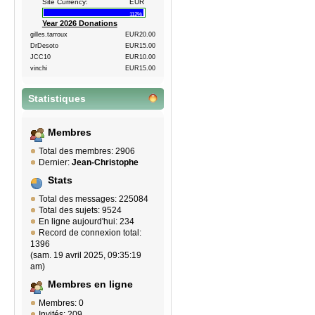
Site Currency:
EUR
112%
Year 2026 Donations
gilles.tarroux
EUR20.00
DrDesoto
EUR15.00
JCC10
EUR10.00
vinchi
EUR15.00
Statistiques
Membres
Total des membres: 2906
Dernier:
Jean-Christophe
Stats
Total des messages: 225084
Total des sujets: 9524
En ligne aujourd'hui: 234
Record de connexion total:
1396
(sam. 19 avril 2025, 09:35:19
am)
Membres en ligne
Membres: 0
Invités: 209