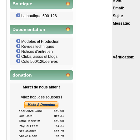
Nom:
Boutique
Email:
La boutique 500-126
Sujet:
Message:
Documentation
Modèles et Production
Revues techniques
Notices d'entretien
Clubs, assos et blogs
Vérification:
Cote 500/126/dérivés
donation
Merci de nous aider !
Allez hop, des sousous !
Year 2026 Goal:
€50.00
Due Date:
déc 31
Total Receipts:
€60.00
PayPal Fees:
€4.21
Net Balance:
€55.79
Above Goal:
€5.79