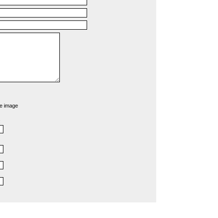
e image
: