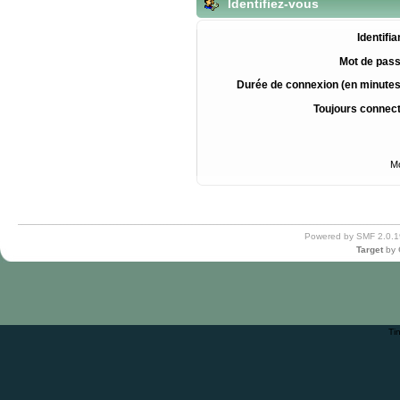
Identifiez-vous
Identifia
Mot de pass
Durée de connexion (en minutes
Toujours connec
Mo
Powered by SMF 2.0.1
Target
by
Ti