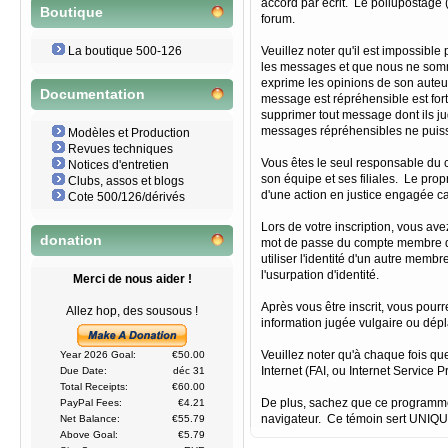
accord par écrit. Le pollupostage (s
Boutique
forum.
La boutique 500-126
Veuillez noter qu'il est impossibl
les messages et que nous ne somme
exprime les opinions de son auteur
Documentation
message est répréhensible est fort
supprimer tout message dont ils ju
messages répréhensibles ne puisse
Modèles et Production
Revues techniques
Vous êtes le seul responsable du c
Notices d'entretien
son équipe et ses filiales. Le prop
Clubs, assos et blogs
d'une action en justice engagée cau
Cote 500/126/dérivés
Lors de votre inscription, vous av
donation
mot de passe du compte membre que
utiliser l'identité d'un autre me
l'usurpation d'identité.
Merci de nous aider !
Après vous être inscrit, vous pour
Allez hop, des sousous !
information jugée vulgaire ou dépl
Veuillez noter qu'à chaque fois qu
Year 2026 Goal:
€50.00
Internet (FAI, ou Internet Service 
Due Date:
déc 31
Total Receipts:
€60.00
De plus, sachez que ce programme p
PayPal Fees:
€4.21
navigateur. Ce témoin sert UNIQU
Net Balance:
€55.79
Above Goal:
€5.79