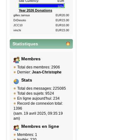
Site Currency:
EUR
112%
Year 2026 Donations
gilles.tarroux
EUR20.00
DrDesoto
EUR15.00
JCC10
EUR10.00
vinchi
EUR15.00
Statistiques
Membres
Total des membres: 2906
Dernier:
Jean-Christophe
Stats
Total des messages: 225085
Total des sujets: 9524
En ligne aujourd'hui: 234
Record de connexion total:
1396
(sam. 19 avril 2025, 09:35:19
am)
Membres en ligne
Membres: 1
Invités: 220