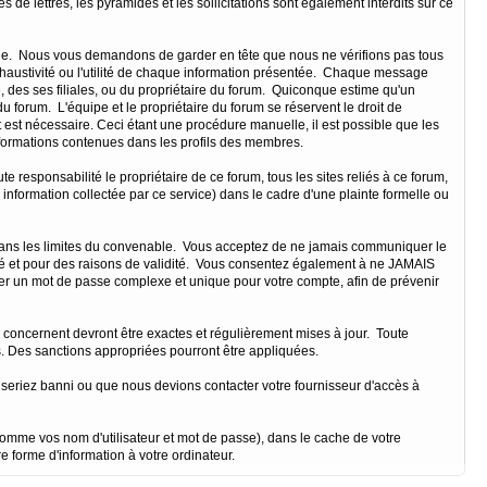
s de lettres, les pyramides et les sollicitations sont également interdits sur ce
essage. Nous vous demandons de garder en tête que nous ne vérifions pas tous
haustivité ou l'utilité de chaque information présentée. Chaque message
 des ses filiales, ou du propriétaire du forum. Quiconque estime qu'un
forum. L'équipe et le propriétaire du forum se réservent le droit de
t est nécessaire. Ceci étant une procédure manuelle, il est possible que les
formations contenues dans les profils des membres.
esponsabilité le propriétaire de ce forum, tous les sites reliés à ce forum,
re information collectée par ce service) dans le cadre d'une plainte formelle ou
er dans les limites du convenable. Vous acceptez de ne jamais communiquer le
té et pour des raisons de validité. Vous consentez également à ne JAMAIS
r un mot de passe complexe et unique pour votre compte, afin de prévenir
s concernent devront être exactes et régulièrement mises à jour. Toute
s. Des sanctions appropriées pourront être appliquées.
 seriez banni ou que nous devions contacter votre fournisseur d'accès à
comme vos nom d'utilisateur et mot de passe), dans le cache de votre
forme d'information à votre ordinateur.