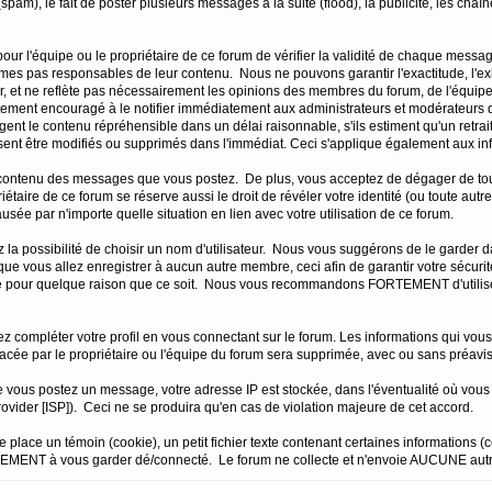
pam), le fait de poster plusieurs messages à la suite (flood), la publicité, les chaîne
e pour l'équipe ou le propriétaire de ce forum de vérifier la validité de chaque m
s pas responsables de leur contenu. Nous ne pouvons garantir l'exactitude, l'ex
, et ne reflète pas nécessairement les opinions des membres du forum, de l'équipe,
ement encouragé à le notifier immédiatement aux administrateurs et modérateurs du 
gent le contenu répréhensible dans un délai raisonnable, s'ils estiment qu'un retrai
nt être modifiés ou supprimés dans l'immédiat. Ceci s'applique également aux in
ontenu des messages que vous postez. De plus, vous acceptez de dégager de toute r
riétaire de ce forum se réserve aussi le droit de révéler votre identité (ou toute aut
sée par n'importe quelle situation en lien avec votre utilisation de ce forum.
ez la possibilité de choisir un nom d'utilisateur. Nous vous suggérons de le gard
 vous allez enregistrer à aucun autre membre, ceci afin de garantir votre sécuri
mbre pour quelque raison que ce soit. Nous vous recommandons FORTEMENT d'utilise
rez compléter votre profil en vous connectant sur le forum. Les informations qui vou
acée par le propriétaire ou l'équipe du forum sera supprimée, avec ou sans préavi
e vous postez un message, votre adresse IP est stockée, dans l'éventualité où vous
Provider [ISP]). Ceci ne se produira qu'en cas de violation majeure de cet accord.
lace un témoin (cookie), un petit fichier texte contenant certaines informations (
EMENT à vous garder dé/connecté. Le forum ne collecte et n'envoie AUCUNE autre 