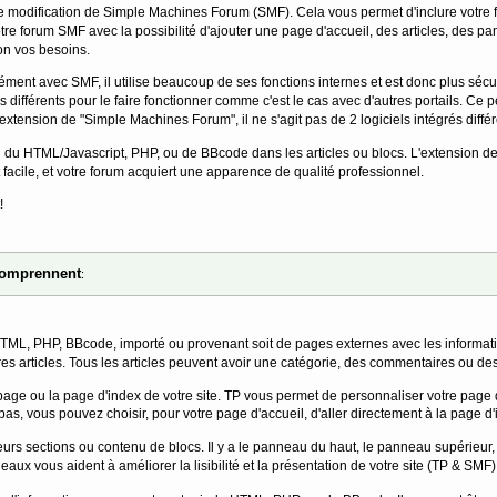
e modification de
Simple Machines Forum
(SMF). Cela vous permet d'inclure votre f
otre forum SMF avec la possibilité d'ajouter une page d'accueil, des articles, des 
on vos besoins.
ment avec SMF, il utilise beaucoup de ses fonctions internes et est donc plus sécuri
fférents pour le faire fonctionner comme c'est le cas avec d'autres portails. Ce pet
extension de "Simple Machines Forum", il ne s'agit pas de 2 logiciels intégrés différ
ion du HTML/Javascript, PHP, ou de BBcode dans les articles ou blocs. L'extension 
 facile, et votre forum acquiert une apparence de qualité professionnel.
!
 comprennent
:
HTML, PHP, BBcode, importé ou provenant soit de pages externes avec les informations
es articles. Tous les articles peuvent avoir une catégorie, des commentaires ou des
 page ou la page d'index de votre site. TP vous permet de personnaliser votre page
as, vous pouvez choisir, pour votre page d'accueil, d'aller directement à la page d'
ieurs sections ou contenu de blocs. Il y a le panneau du haut, le panneau supérieur
aux vous aident à améliorer la lisibilité et la présentation de votre site (TP & SMF)