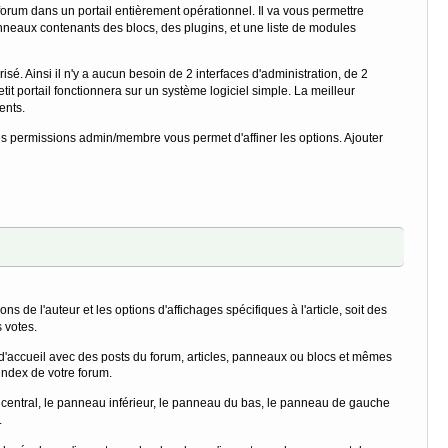
orum dans un portail entièrement opérationnel. Il va vous permettre
panneaux contenants des blocs, des plugins, et une liste de modules
sé. Ainsi il n'y a aucun besoin de 2 interfaces d'administration, de 2
it portail fonctionnera sur un système logiciel simple. La meilleur
ents.
des permissions admin/membre vous permet d'affiner les options. Ajouter
 de l'auteur et les options d'affichages spécifiques à l'article, soit des
 votes.
 d'accueil avec des posts du forum, articles, panneaux ou blocs et mêmes
index de votre forum.
, central, le panneau inférieur, le panneau du bas, le panneau de gauche
.