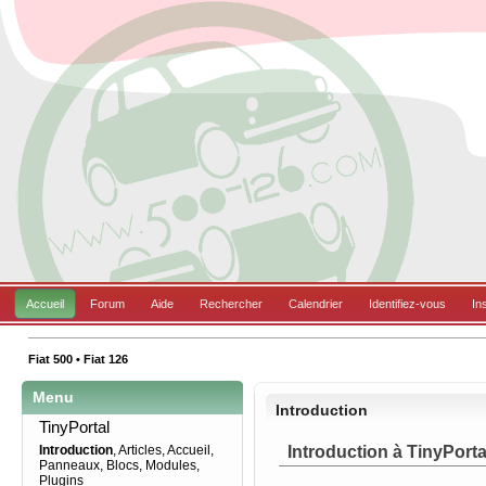
Accueil
Forum
Aide
Rechercher
Calendrier
Identifiez-vous
In
Fiat 500 • Fiat 126
Menu
Introduction
TinyPortal
Introduction à TinyPorta
Introduction
,
Articles
,
Accueil
,
Panneaux
,
Blocs
,
Modules
,
Plugins