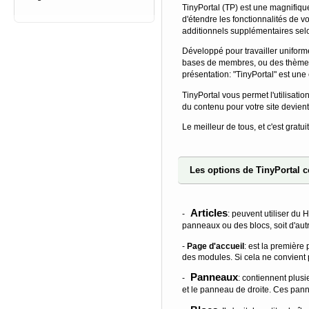
TinyPortal
(TP) est une magnifiqu
d'étendre les fonctionnalités de v
additionnels supplémentaires sel
Développé pour travailler uniformé
bases de membres, ou des thèmes di
présentation: "TinyPortal" est une 
TinyPortal vous permet l'utilisat
du contenu pour votre site devient
Le meilleur de tous, et c'est gratuit
Les options de TinyPortal
Articles
-
: peuvent utiliser du 
panneaux ou des blocs, soit d'autr
-
Page d'accueil
: est la première
des modules. Si cela ne convient p
Panneaux
-
: contiennent plus
et le panneau de droite. Ces panne