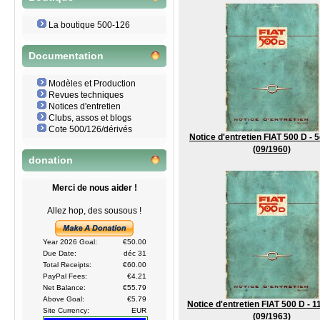
La boutique 500-126
Documentation
Modèles et Production
Revues techniques
Notices d'entretien
Clubs, assos et blogs
Cote 500/126/dérivés
Notice d'entretien FIAT 500 D - 5
(09/1960)
donation
Merci de nous aider !
Allez hop, des sousous !
Year 2026 Goal:
€50.00
Due Date:
déc 31
Total Receipts:
€60.00
PayPal Fees:
€4.21
Net Balance:
€55.79
Above Goal:
€5.79
Notice d'entretien FIAT 500 D - 1
Site Currency:
EUR
(09/1963)