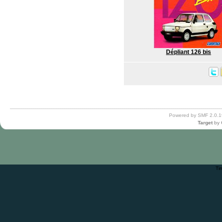
Dépliant 126 bis
Powered by SMF 2.0.1
Target
by
Ti