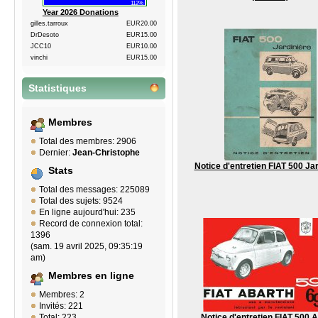
112%
Year 2026 Donations
gilles.tarroux
EUR20.00
DrDesoto
EUR15.00
JCC10
EUR10.00
vinchi
EUR15.00
Statistiques
Membres
Total des membres: 2906
Dernier:
Jean-Christophe
Notice d'entretien FIAT 500 Ja
Stats
Total des messages: 225089
Total des sujets: 9524
En ligne aujourd'hui: 235
Record de connexion total:
1396
(sam. 19 avril 2025, 09:35:19
am)
Membres en ligne
Membres: 2
Invités: 221
Total: 223
Notice d'entretien FIAT 500 