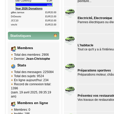
peinture...
Site Currency:
EUR
112%
Year 2026 Donations
gilles.tarroux
EUR20.00
DrDesoto
EUR15.00
Electricité, Electronique
JCC10
EUR10.00
Pannes électriques ou éle
vinchi
EUR15.00
Statistiques
L'habitacle
Membres
Tout ce qu'il y a à l'intérie
Total des membres: 2906
Dernier:
Jean-Christophe
Stats
Préparations sportives
Total des messages: 225084
Préparations moteur, châssi
Total des sujets: 9524
En ligne aujourd'hui: 234
Record de connexion total:
1396
(sam. 19 avril 2025, 09:35:19
Présentez vos restaurat
am)
Vos travaux de restauration
Membres en ligne
Membres: 0
Invités: 186