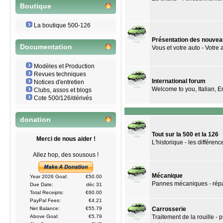
Boutique
La boutique 500-126
Présentation des nouve
Documentation
Vous et votre auto - Votre a
Modèles et Production
Revues techniques
International forum
Notices d'entretien
Welcome to you, Italian, En
Clubs, assos et blogs
Cote 500/126/dérivés
donation
Tout sur la 500 et la 126
Merci de nous aider !
L'historique - les différenc
Allez hop, des sousous !
Mécanique
Year 2026 Goal:
€50.00
Pannes mécaniques - répara
Due Date:
déc 31
Total Receipts:
€60.00
PayPal Fees:
€4.21
Carrosserie
Net Balance:
€55.79
Traitement de la rouille -
Above Goal:
€5.79