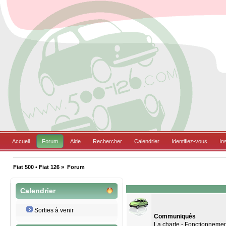
Accueil
Forum
Aide
Rechercher
Calendrier
Identifiez-vous
In
Fiat 500 • Fiat 126
»
Forum
Calendrier
Sorties à venir
Communiqués
La charte - Fonctionneme