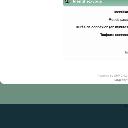
Identifiez-vous
Identifia
Mot de pass
Durée de connexion (en minutes
Toujours connec
Mo
Powered by SMF 2.0.1
Target
by
Ti