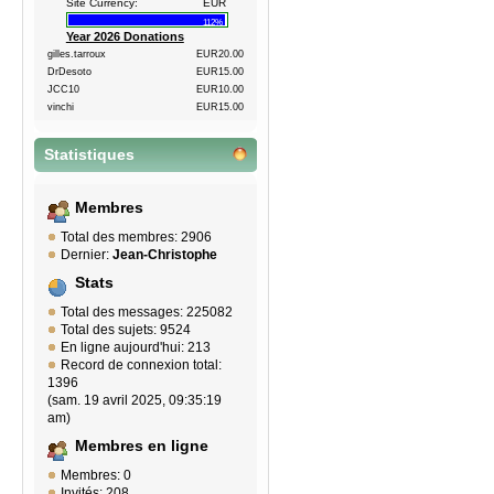
Site Currency:
EUR
112%
Year 2026 Donations
gilles.tarroux
EUR20.00
DrDesoto
EUR15.00
JCC10
EUR10.00
vinchi
EUR15.00
Statistiques
Membres
Total des membres: 2906
Dernier:
Jean-Christophe
Stats
Total des messages: 225082
Total des sujets: 9524
En ligne aujourd'hui: 213
Record de connexion total:
1396
(sam. 19 avril 2025, 09:35:19
am)
Membres en ligne
Membres: 0
Invités: 208