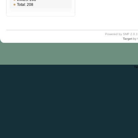
Total: 208
Powered by SMF 2.0.1
Target
by
Ti