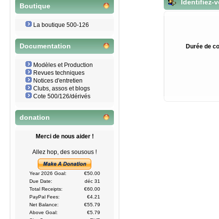
Identifiez-
Boutique
La boutique 500-126
Documentation
Durée de co
Modèles et Production
Revues techniques
Notices d'entretien
Clubs, assos et blogs
Cote 500/126/dérivés
donation
Merci de nous aider !
Allez hop, des sousous !
Year 2026 Goal:
€50.00
Due Date:
déc 31
Total Receipts:
€60.00
PayPal Fees:
€4.21
Net Balance:
€55.79
Above Goal:
€5.79