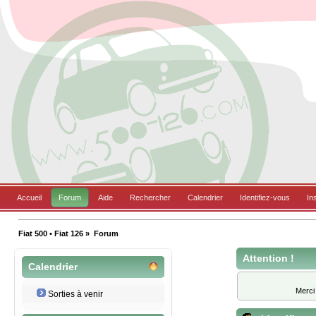
Accueil
Forum
Aide
Rechercher
Calendrier
Identifiez-vous
In
Fiat 500 • Fiat 126
»
Forum
Attention !
Calendrier
Merci
Sorties à venir