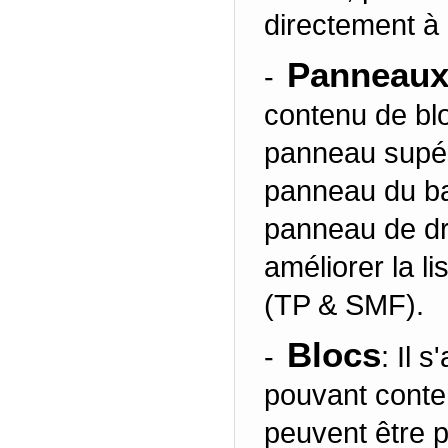
directement à 
Panneau
-
contenu de blo
panneau supéri
panneau du ba
panneau de dr
améliorer la lis
(TP & SMF).
Blocs
-
: Il 
pouvant conte
peuvent être p