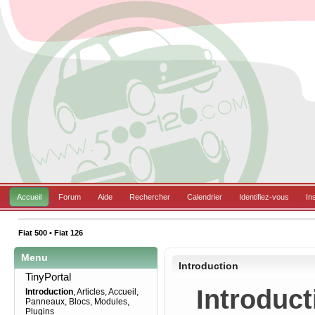
Accueil
Forum
Aide
Rechercher
Calendrier
Identifiez-vous
In
Fiat 500 • Fiat 126
Menu
Introduction
TinyPortal
Introducti
Introduction
,
Articles
,
Accueil
,
Panneaux
,
Blocs
,
Modules
,
Plugins