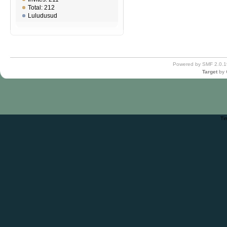
Total: 212
Luludusud
Powered by SMF 2.0.1
Target
by
Ti