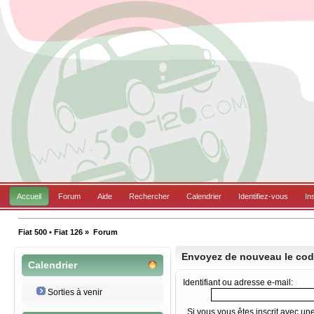
Accueil
Forum
Aide
Rechercher
Calendrier
Identifiez-vous
In
Fiat 500 • Fiat 126
»
Forum
Envoyez de nouveau le code
Calendrier
Identifiant ou adresse e-mail:
Sorties à venir
Si vous vous êtes inscrit avec un