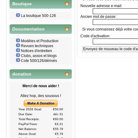
Boutique
Nouvelle adresse e-mail:
La boutique 500-126
Ancien mot de passe:
Documentation
Si vous connaissez déjà votre code
Code d'activation:
Modèles et Production
Revues techniques
Notices d'entretien
Clubs, assos et blogs
Cote 500/126/dérivés
donation
Merci de nous aider !
Allez hop, des sousous !
Year 2026 Goal:
€50.00
Due Date:
déc 31
Total Receipts:
€60.00
PayPal Fees:
€4.21
Net Balance:
€55.79
Above Goal:
€5.79