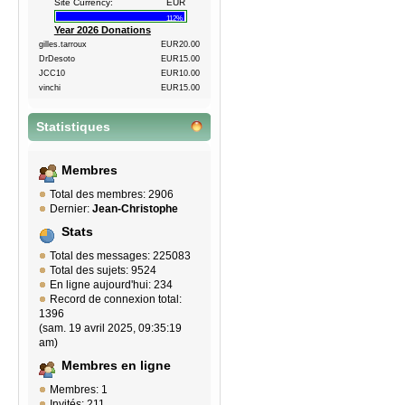
Site Currency:
EUR
112%
Year 2026 Donations
gilles.tarroux
EUR20.00
DrDesoto
EUR15.00
JCC10
EUR10.00
vinchi
EUR15.00
Statistiques
Membres
Total des membres: 2906
Dernier:
Jean-Christophe
Stats
Total des messages: 225083
Total des sujets: 9524
En ligne aujourd'hui: 234
Record de connexion total:
1396
(sam. 19 avril 2025, 09:35:19
am)
Membres en ligne
Membres: 1
Invités: 211