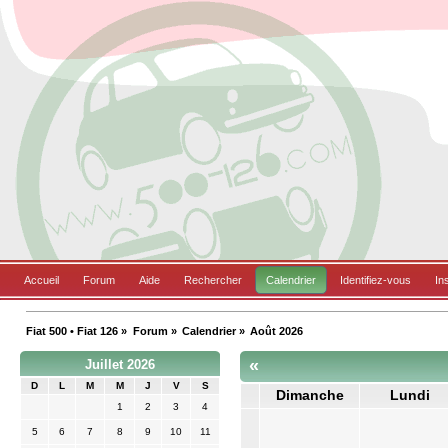
Accueil
Forum
Aide
Rechercher
Calendrier
Identifiez-vous
In
Fiat 500 • Fiat 126
»
Forum
»
Calendrier
»
Août 2026
«
Juillet 2026
D
L
M
M
J
V
S
Dimanche
Lundi
1
2
3
4
5
6
7
8
9
10
11