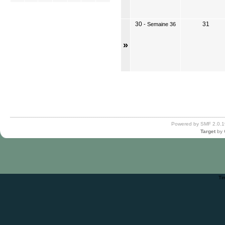
30
31
-
Semaine 36
»
Powered by SMF 2.0.1
Target
by
Ti