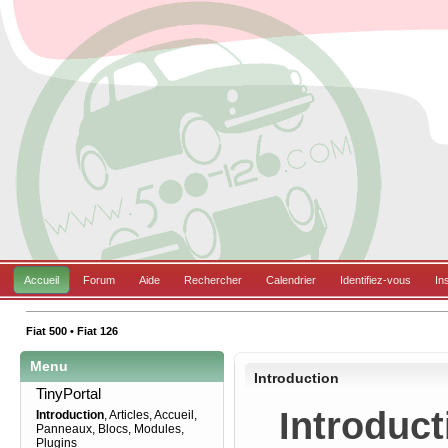
Accueil
Forum
Aide
Rechercher
Calendrier
Identifiez-vous
In
Fiat 500 • Fiat 126
Menu
Introduction
TinyPortal
Introducti
Introduction
,
Articles
,
Accueil
,
Panneaux
,
Blocs
,
Modules
,
Plugins