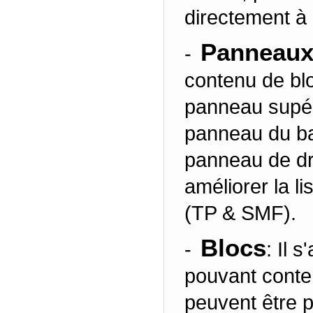
directement à 
Panneau
-
contenu de blo
panneau supéri
panneau du ba
panneau de dr
améliorer la lis
(TP & SMF).
Blocs
-
: Il 
pouvant conte
peuvent être p