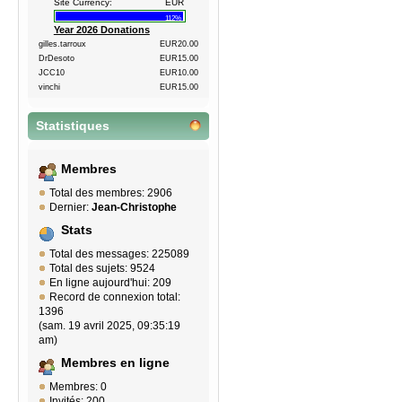
Site Currency:
EUR
112%
Year 2026 Donations
gilles.tarroux
EUR20.00
DrDesoto
EUR15.00
JCC10
EUR10.00
vinchi
EUR15.00
Statistiques
Membres
Total des membres: 2906
Dernier:
Jean-Christophe
Stats
Total des messages: 225089
Total des sujets: 9524
En ligne aujourd'hui: 209
Record de connexion total:
1396
(sam. 19 avril 2025, 09:35:19
am)
Membres en ligne
Membres: 0
Invités: 200