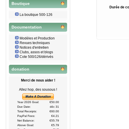
Boutique
Durée de co
La boutique 500-126
Documentation
Modèles et Production
Revues techniques
Notices d'entretien
Clubs, assos et blogs
Cote 500/126/dérivés
donation
Merci de nous aider !
Allez hop, des sousous !
Year 2026 Goal:
€50.00
Due Date:
déc 31
Total Receipts:
€60.00
PayPal Fees:
€4.21
Net Balance:
€55.79
Above Goal:
€5.79