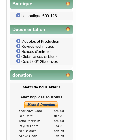
Boutique
La boutique 500-126
Documentation
Modèles et Production
Revues techniques
Notices d'entretien
Clubs, assos et blogs
Cote 500/126/dérivés
donation
Merci de nous aider !
Allez hop, des sousous !
Year 2026 Goal:
€50.00
Due Date:
déc 31
Total Receipts:
€60.00
PayPal Fees:
€4.21
Net Balance:
€55.79
Above Goal:
€5.79