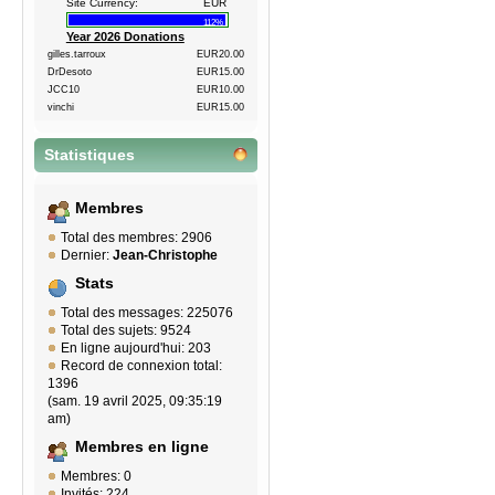
Site Currency:
EUR
112%
Year 2026 Donations
gilles.tarroux
EUR20.00
DrDesoto
EUR15.00
JCC10
EUR10.00
vinchi
EUR15.00
Statistiques
Membres
Total des membres: 2906
Dernier:
Jean-Christophe
Stats
Total des messages: 225076
Total des sujets: 9524
En ligne aujourd'hui: 203
Record de connexion total:
1396
(sam. 19 avril 2025, 09:35:19
am)
Membres en ligne
Membres: 0
Invités: 224