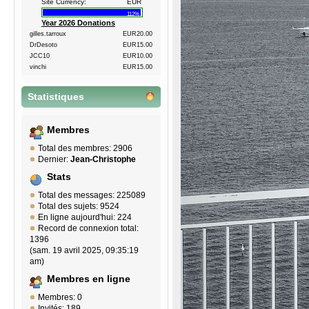
Site Currency:
EUR
112%
Year 2026 Donations
gilles.tarroux
EUR20.00
DrDesoto
EUR15.00
JCC10
EUR10.00
vinchi
EUR15.00
Statistiques
Membres
Total des membres: 2906
Dernier:
Jean-Christophe
Stats
Total des messages: 225089
Total des sujets: 9524
En ligne aujourd'hui: 224
Record de connexion total:
1396
(sam. 19 avril 2025, 09:35:19
am)
Membres en ligne
Membres: 0
Invités: 189