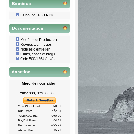
Boutique
La boutique 500-126
Documentation
Modèles et Production
Revues techniques
Notices d'entretien
Clubs, assos et blogs
Cote 500/126/dérivés
donation
Merci de nous aider !
Allez hop, des sousous !
Year 2026 Goal:
€50.00
Due Date:
déc 31
Total Receipts:
€60.00
PayPal Fees:
€4.21
Net Balance:
€55.79
Above Goal:
€5.79