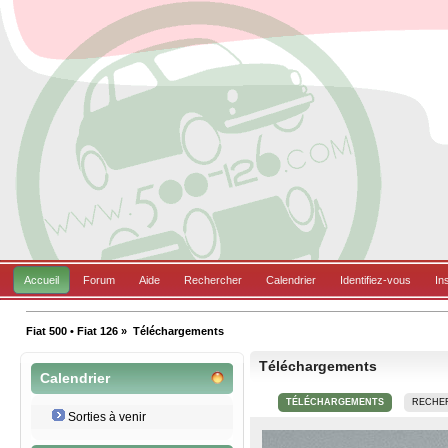
Accueil
Forum
Aide
Rechercher
Calendrier
Identifiez-vous
In
Fiat 500 • Fiat 126
»
Téléchargements
Téléchargements
Calendrier
TÉLÉCHARGEMENTS
RECHE
Sorties à venir