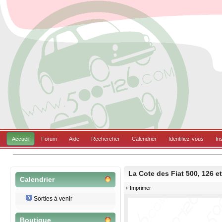
Accueil
Forum
Aide
Rechercher
Calendrier
Identifiez-vous
In
La Cote des Fiat 500, 126 et
Calendrier
Imprimer
Sorties à venir
Boutique