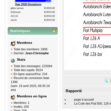
112%
Year 2026 Donations
gilles.tarroux
EUR20.00
DrDesoto
EUR15.00
JCC10
EUR10.00
vinchi
EUR15.00
Statistiques
Membres
Total des membres: 2906
Dernier:
Jean-Christophe
Stats
Total des messages: 225084
Total des sujets: 9524
En ligne aujourd'hui: 234
Record de connexion total:
1396
(sam. 19 avril 2025, 09:35:19
am)
Rapporté
Membres en ligne
page d accueil
Membres: 1
La Cote des Fiat 500, 126 e
Invités: 205
Total: 206