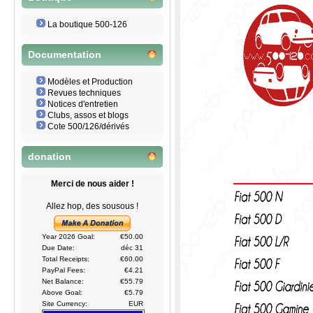
La boutique 500-126
Documentation
Modèles et Production
Revues techniques
Notices d'entretien
Clubs, assos et blogs
Cote 500/126/dérivés
donation
Merci de nous aider !
Allez hop, des sousous !
Year 2026 Goal:
€50.00
Due Date:
déc 31
Total Receipts:
€60.00
PayPal Fees:
€4.21
Net Balance:
€55.79
Above Goal:
€5.79
Site Currency:
EUR