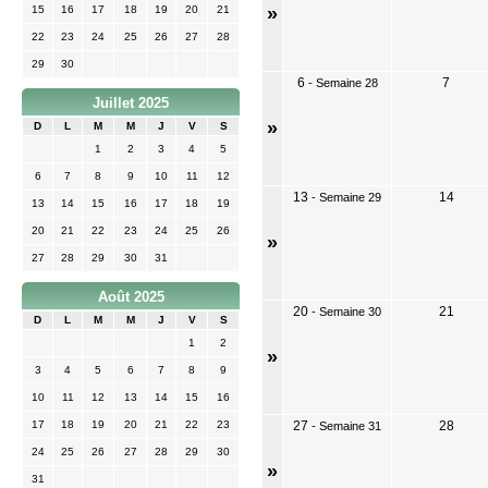
15
16
17
18
19
20
21
»
22
23
24
25
26
27
28
29
30
6
7
-
Semaine 28
Juillet 2025
»
D
L
M
M
J
V
S
1
2
3
4
5
6
7
8
9
10
11
12
13
14
-
Semaine 29
13
14
15
16
17
18
19
20
21
22
23
24
25
26
»
27
28
29
30
31
Août 2025
20
21
-
Semaine 30
D
L
M
M
J
V
S
1
2
»
3
4
5
6
7
8
9
10
11
12
13
14
15
16
17
18
19
20
21
22
23
27
28
-
Semaine 31
24
25
26
27
28
29
30
»
31