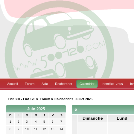
Accueil
Forum
Aide
Rechercher
Calendrier
Identifiez-vous
In
Fiat 500 • Fiat 126
»
Forum
»
Calendrier
»
Juillet 2025
«
Juin 2025
D
L
M
M
J
V
S
Dimanche
Lundi
1
2
3
4
5
6
7
8
9
10
11
12
13
14