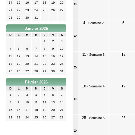
14
15
16
17
18
19
20
»
21
22
23
24
25
26
27
28
29
30
31
4
5
-
Semaine 2
Janvier 2026
»
D
L
M
M
J
V
S
1
2
3
4
5
6
7
8
9
10
11
12
-
Semaine 3
11
12
13
14
15
16
17
18
19
20
21
22
23
24
»
25
26
27
28
29
30
31
Février 2026
18
19
-
Semaine 4
D
L
M
M
J
V
S
1
2
3
4
5
6
7
»
8
9
10
11
12
13
14
15
16
17
18
19
20
21
22
23
24
25
26
27
28
25
26
-
Semaine 5
»