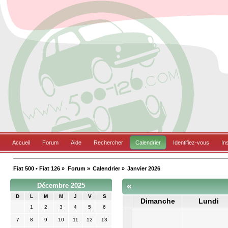
Accueil
Forum
Aide
Rechercher
Calendrier
Identifiez-vous
In
Fiat 500 • Fiat 126
»
Forum
»
Calendrier
»
Janvier 2026
«
Décembre 2025
D
L
M
M
J
V
S
Dimanche
Lundi
1
2
3
4
5
6
7
8
9
10
11
12
13