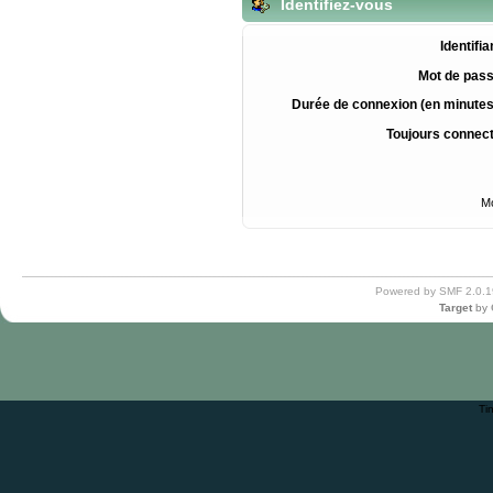
Identifiez-vous
Identifia
Mot de pass
Durée de connexion (en minutes
Toujours connec
Mo
Powered by SMF 2.0.1
Target
by
Ti