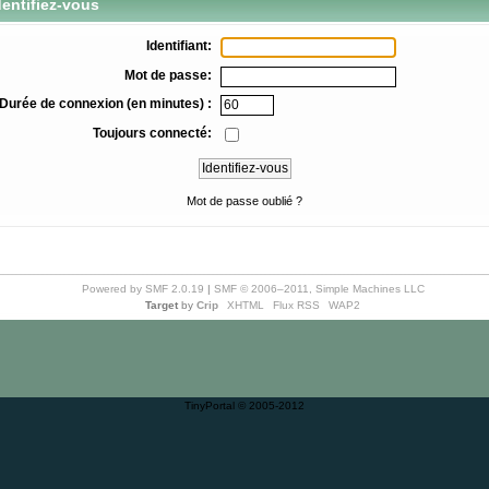
entifiez-vous
Identifiant:
Mot de passe:
Durée de connexion (en minutes) :
Toujours connecté:
Mot de passe oublié ?
Powered by SMF 2.0.19
|
SMF © 2006–2011, Simple Machines LLC
Target
by
Crip
XHTML
Flux RSS
WAP2
TinyPortal
© 2005-2012