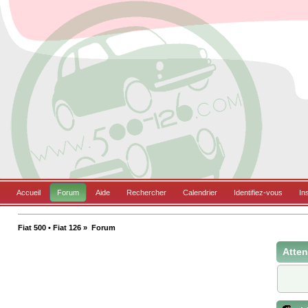
Accueil
Forum
Aide
Rechercher
Calendrier
Identifiez-vous
In
Fiat 500 • Fiat 126
»
Forum
Atten