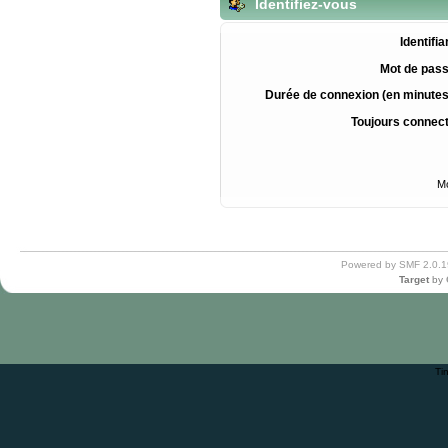
Identifiez-vous
Identifia
Mot de pass
Durée de connexion (en minutes
Toujours connec
Mo
Powered by SMF 2.0.1
Target
by
Ti