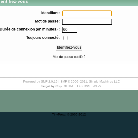
entifiez-vous
Identifiant:
Mot de passe:
Durée de connexion (en minutes) :
Toujours connecté:
Mot de passe oublié ?
Powered by SMF 2.0.19
|
SMF © 2006–2011, Simple Machines LLC
Target
by
Crip
XHTML
Flux RSS
WAP2
TinyPortal
© 2005-2012