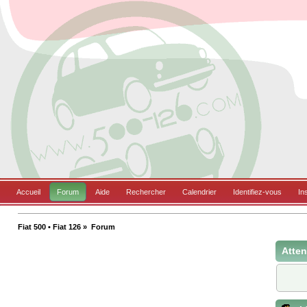
Accueil
Forum
Aide
Rechercher
Calendrier
Identifiez-vous
In
Fiat 500 • Fiat 126
»
Forum
Atten