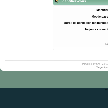
Identifiez-vous
Identifia
Mot de pass
Durée de connexion (en minutes
Toujours connec
Mo
Powered by SMF 2.0.1
Target
by
Ti