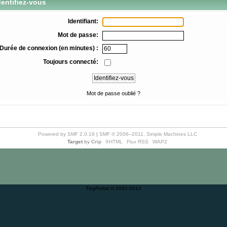
entifiez-vous
Identifiant:
Mot de passe:
Durée de connexion (en minutes) :
Toujours connecté:
Mot de passe oublié ?
Powered by SMF 2.0.19
|
SMF © 2006–2011, Simple Machines LLC
Target
by
Crip
XHTML
Flux RSS
WAP2
TinyPortal
© 2005-2012