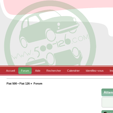
Accueil
Forum
Aide
Rechercher
Calendrier
Identifiez-vous
In
Fiat 500 • Fiat 126
»
Forum
Atten