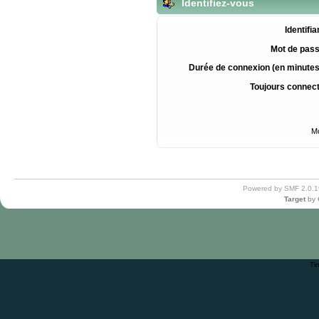
Identifiez-vous
Identifia
Mot de pass
Durée de connexion (en minutes
Toujours connec
Mo
Powered by SMF 2.0.1
Target
by
Ti