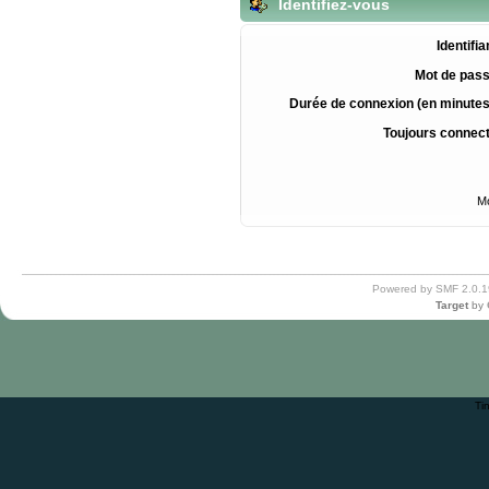
Identifiez-vous
Identifia
Mot de pass
Durée de connexion (en minutes
Toujours connec
Mo
Powered by SMF 2.0.1
Target
by
Ti