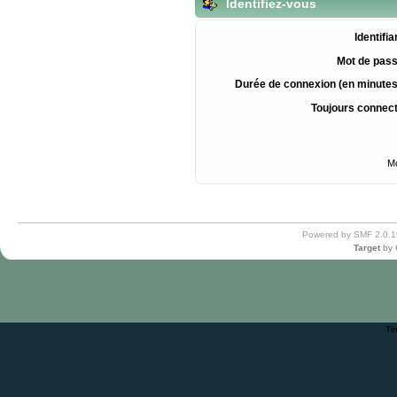
Identifiez-vous
Identifia
Mot de pass
Durée de connexion (en minutes
Toujours connec
Mo
Powered by SMF 2.0.1
Target
by
Ti