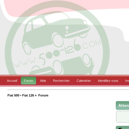
Accueil
Forum
Aide
Rechercher
Calendrier
Identifiez-vous
In
Fiat 500 • Fiat 126
»
Forum
Atten