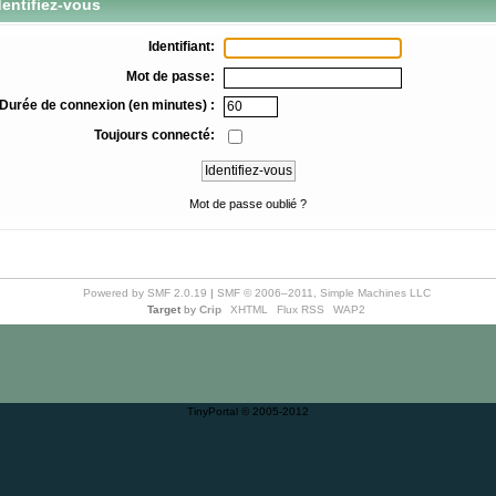
entifiez-vous
Identifiant:
Mot de passe:
Durée de connexion (en minutes) :
Toujours connecté:
Mot de passe oublié ?
Powered by SMF 2.0.19
|
SMF © 2006–2011, Simple Machines LLC
Target
by
Crip
XHTML
Flux RSS
WAP2
TinyPortal
© 2005-2012