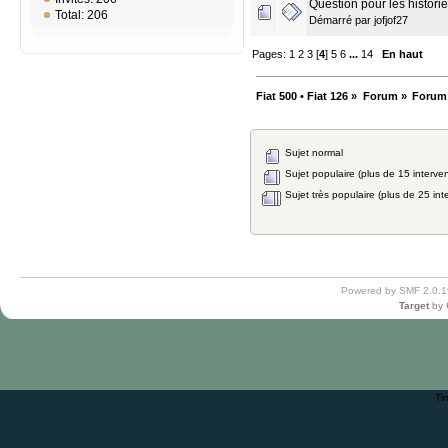
Question pour les histori
Total: 206
Démarré par
jofjof27
Pages:
1
2
3
[
4
]
5
6
...
14
En haut
Fiat 500 • Fiat 126
»
Forum
»
Forum
Sujet normal
Sujet populaire (plus de 15 interven
Sujet très populaire (plus de 25 int
Powered by SMF 2.0.1
Target
by
Ti