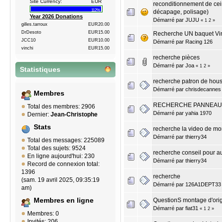
Site Currency:
EUR
reconditionnement de cei
112%
décapage, polisage)
Year 2026 Donations
Démarré par
JUJU
«
1
2
»
gilles.tarroux
EUR20.00
DrDesoto
EUR15.00
Recherche UN baquet Vi
JCC10
EUR10.00
Démarré par
Racing 126
vinchi
EUR15.00
recherche pièces
Démarré par
Joa
«
1
2
»
Statistiques
recherche patron de hous
Démarré par
chrisdecannes
Membres
RECHERCHE PANNEAU
Total des membres: 2906
Démarré par
yahia 1970
Dernier:
Jean-Christophe
Stats
recherche la video de m
Démarré par
thierry34
Total des messages: 225089
Total des sujets: 9524
recherche conseil pour a
En ligne aujourd'hui: 230
Démarré par
thierry34
Record de connexion total:
1396
recherche
(sam. 19 avril 2025, 09:35:19
Démarré par
126A1DEPT33
am)
QuestionS montage d'ori
Membres en ligne
Démarré par
fiat31
«
1
2
»
Membres: 0
Invités: 206