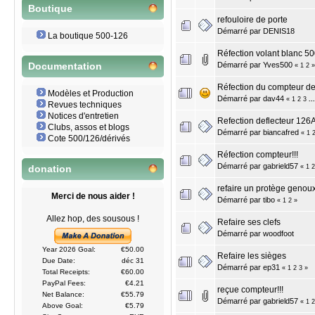
Boutique
refouloire de porte
Démarré par
DENIS18
La boutique 500-126
Réfection volant blanc 5
Démarré par
Yves500
Documentation
«
1
2
»
Réfection du compteur de
Modèles et Production
Démarré par
dav44
«
1
2
3
..
Revues techniques
Notices d'entretien
Refection deflecteur 126
Clubs, assos et blogs
Démarré par
biancafred
«
1
Cote 500/126/dérivés
Réfection compteur!!!
Démarré par
gabrield57
«
1
2
donation
refaire un protège genoux
Merci de nous aider !
Démarré par
tibo
«
1
2
»
Allez hop, des sousous !
Refaire ses clefs
Démarré par
woodfoot
Year 2026 Goal:
€50.00
Refaire les sièges
Due Date:
déc 31
Démarré par
ep31
«
1
2
3
»
Total Receipts:
€60.00
PayPal Fees:
€4.21
reçue compteur!!!
Net Balance:
€55.79
Démarré par
gabrield57
«
1
2
Above Goal:
€5.79