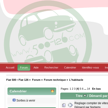
Accueil
Forum
Aide
Rechercher
Calendrier
Identifiez-vous
In
Fiat 500 • Fiat 126
»
Forum
»
Forum technique
»
L'habitacle
Pages:
1
2
3
[
4
]
5
6
...
14
En bas
Calendrier
Titre
/
Démarré par
Sorties à venir
Reglage compter de vite
Démarré par
Norberto