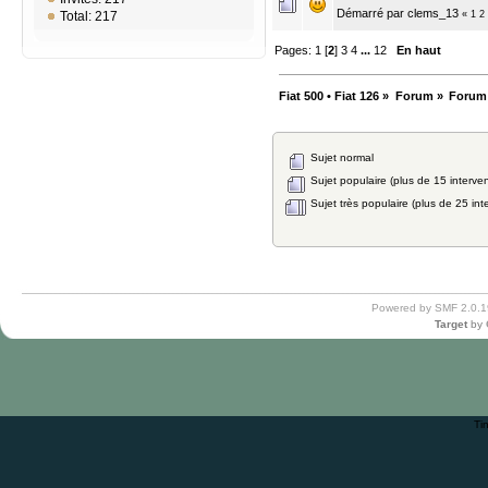
Démarré par
clems_13
«
1
2
Total: 217
Pages:
1
[
2
]
3
4
...
12
En haut
Fiat 500 • Fiat 126
»
Forum
»
Forum
Sujet normal
Sujet populaire (plus de 15 interven
Sujet très populaire (plus de 25 int
Powered by SMF 2.0.1
Target
by
Ti