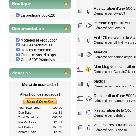
Boutique
Restauration d'une 500 L
Démarré par
Biwat59
La boutique 500-126
cherche expert fiat 500
Démarré par
Biwat59
Documentation
Fiat 126 restaurée de À à
Modèles et Production
Démarré par
blinkvin
«
1
2
3
Revues techniques
Notices d'entretien
america
Clubs, assos et blogs
Démarré par
bobinesimple A
Cote 500/126/dérivés
Mon blog de restauration 
Démarré par
CaptainOliv
«
1
donation
photos
Merci de nous aider !
Démarré par
casimir
«
1
2
»
Allez hop, des sousous !
Restauration d'une 500F
Démarré par
catolard
«
1
2
3
Year 2026 Goal:
€50.00
Restauration de la 500F ..
Due Date:
déc 31
Démarré par
catolard
Total Receipts:
€60.00
PayPal Fees:
€4.21
voila ma restauration de 
Net Balance:
€55.79
Démarré par
Cedric30
Above Goal:
€5.79