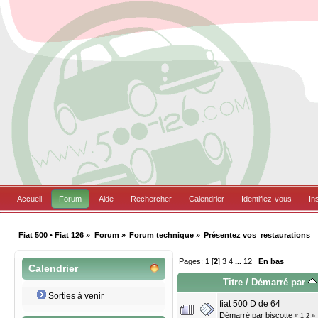
Accueil
Forum
Aide
Rechercher
Calendrier
Identifiez-vous
In
Fiat 500 • Fiat 126
»
Forum
»
Forum technique
»
Présentez vos  restaurations
Pages:
1
[
2
]
3
4
...
12
En bas
Calendrier
Titre
/
Démarré par
Sorties à venir
fiat 500 D de 64
Démarré par
biscotte
«
1
2
»