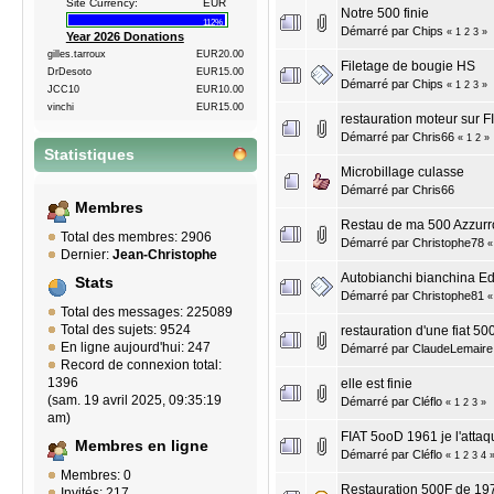
Site Currency:
EUR
Notre 500 finie
112%
Démarré par
Chips
«
1
2
3
»
Year 2026 Donations
gilles.tarroux
EUR20.00
Filetage de bougie HS
DrDesoto
EUR15.00
Démarré par
Chips
«
1
2
3
»
JCC10
EUR10.00
vinchi
EUR15.00
restauration moteur sur F
Démarré par
Chris66
«
1
2
»
Statistiques
Microbillage culasse
Démarré par
Chris66
Membres
Restau de ma 500 Azzur
Total des membres: 2906
Démarré par
Christophe78
Dernier:
Jean-Christophe
Autobianchi bianchina E
Stats
Démarré par
Christophe81
Total des messages: 225089
Total des sujets: 9524
restauration d'une fiat 50
En ligne aujourd'hui: 247
Démarré par
ClaudeLemaire
Record de connexion total:
1396
elle est finie
(sam. 19 avril 2025, 09:35:19
Démarré par
Cléflo
«
1
2
3
»
am)
FIAT 5ooD 1961 je l'attaqu
Membres en ligne
Démarré par
Cléflo
«
1
2
3
4
Membres: 0
Restauration 500F de 19
Invités: 217