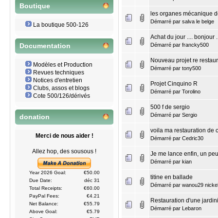
Boutique
les organes mécanique d
Démarré par
salva le belge
La boutique 500-126
Achat du jour .... bonjour ..
Démarré par
francky500
Documentation
Nouveau projet re restaur
Modèles et Production
Démarré par
tony500
Revues techniques
Notices d'entretien
Projet Cinquino R
Clubs, assos et blogs
Démarré par
Torolino
Cote 500/126/dérivés
500 f de sergio
Démarré par
Sergio
donation
voila ma restauration de 
Merci de nous aider !
Démarré par
Cedric30
Allez hop, des sousous !
Je me lance enfin, un peu
Démarré par
kian
Year 2026 Goal:
€50.00
titine en ballade
Due Date:
déc 31
Démarré par
wanou29 nicke
Total Receipts:
€60.00
PayPal Fees:
€4.21
Restauration d'une jardin
Net Balance:
€55.79
Démarré par
Lebaron
Above Goal:
€5.79