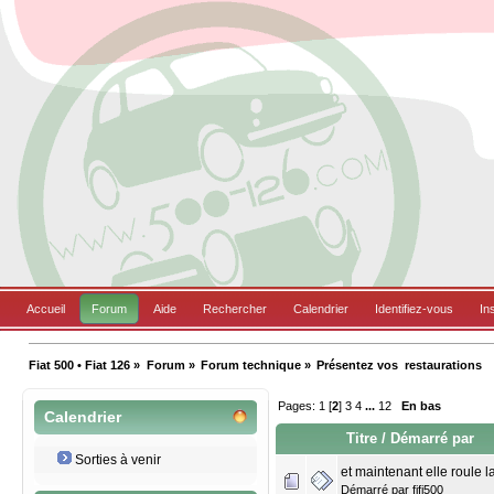
Accueil
Forum
Aide
Rechercher
Calendrier
Identifiez-vous
In
Fiat 500 • Fiat 126
»
Forum
»
Forum technique
»
Présentez vos  restaurations
Pages:
1
[
2
]
3
4
...
12
En bas
Calendrier
Titre
/
Démarré par
Sorties à venir
et maintenant elle roule la f
Démarré par
fifi500