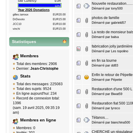
Site Currency:
EUR
Nouvelle restauration.......
112%
Démarré par
tony500
Year 2026 Donations
gilles.tarroux
EUR20.00
photos de famille
DrDesoto
EUR15.00
Démarré par
gabrield57
JCC10
EUR10.00
vinchi
EUR15.00
La resto de monsieur bal
Démarré par
balsa
Statistiques
fabrication jolly jardinière
Démarré par
Les topolino
Membres
en fin sa tourne
Total des membres: 2906
Démarré par
dd83
Dernier:
Jean-Christophe
Enfin le retour de Pépette 
Stats
Démarré par
Pépette
Total des messages: 225083
Total des sujets: 9524
Restauration d'une 500 L
En ligne aujourd'hui: 234
Démarré par
Biwat59
Record de connexion total:
1396
Restauration fiat 500 11
(sam. 19 avril 2025, 09:35:19
Démarré par
lyreco
am)
Tétanos....
Membres en ligne
Démarré par
bianchina500
Membres: 0
CHERCHE un régulateur
Invités: 202