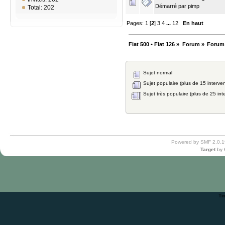
Démarré par
pimp
Total: 202
Pages:
1
[
2
]
3
4
...
12
En haut
Fiat 500 • Fiat 126
»
Forum
»
Forum
Sujet normal
Sujet populaire (plus de 15 interven
Sujet très populaire (plus de 25 int
Powered by SMF 2.0.1
Target
by
Ti