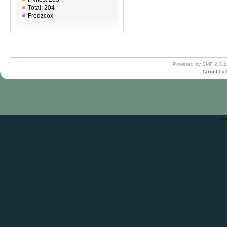
Total: 204
Fredzcox
Powered by SMF 2.0.1
Target
by
Ti