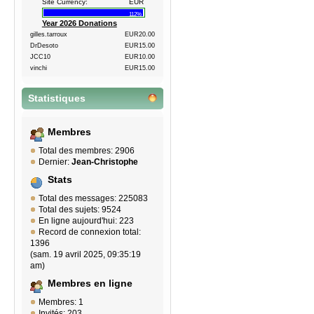
Site Currency:
EUR
112%
Year 2026 Donations
gilles.tarroux
EUR20.00
DrDesoto
EUR15.00
JCC10
EUR10.00
vinchi
EUR15.00
Statistiques
Membres
Total des membres: 2906
Dernier:
Jean-Christophe
Stats
Total des messages: 225083
Total des sujets: 9524
En ligne aujourd'hui: 223
Record de connexion total:
1396
(sam. 19 avril 2025, 09:35:19
am)
Membres en ligne
Membres: 1
Invités: 203