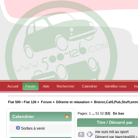
Accueil
Forum
Aide
Rechercher
Calendrier
Identifiez-vous
In
Fiat 500 • Fiat 126
»
Forum
»
Détente et relaxation
»
Bistrot,Café,Pub,Stuff,entr
Pages:
1
...
51
52
[
53
]
En bas
Calendrier
Titre
/
Démarré par
Sorties à venir
me suis mit au sport
Démarré par
bianchina500