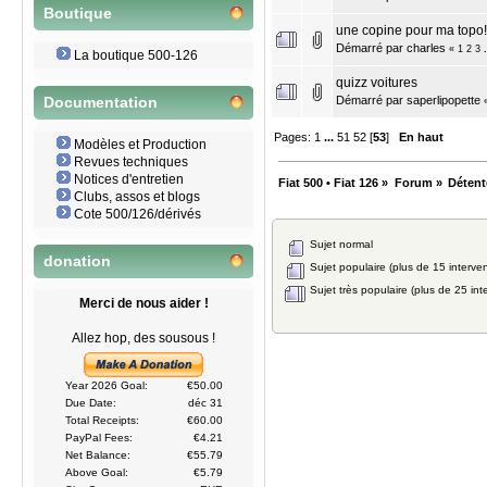
Boutique
une copine pour ma topo!
Démarré par
charles
«
1
2
3
La boutique 500-126
quizz voitures
Démarré par
saperlipopette
Documentation
Pages:
1
...
51
52
[
53
]
En haut
Modèles et Production
Revues techniques
Notices d'entretien
Fiat 500 • Fiat 126
»
Forum
»
Détent
Clubs, assos et blogs
Cote 500/126/dérivés
Sujet normal
donation
Sujet populaire (plus de 15 interven
Sujet très populaire (plus de 25 int
Merci de nous aider !
Allez hop, des sousous !
Year 2026 Goal:
€50.00
Due Date:
déc 31
Total Receipts:
€60.00
PayPal Fees:
€4.21
Net Balance:
€55.79
Above Goal:
€5.79