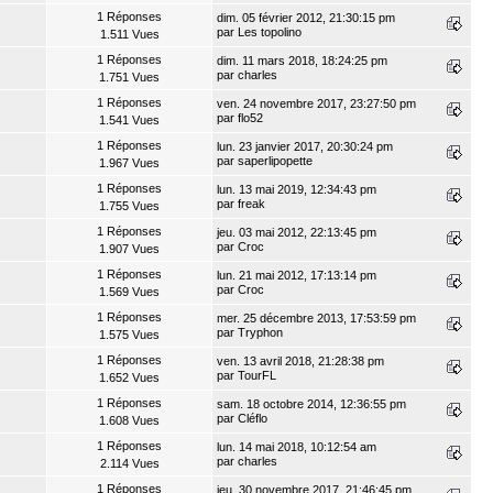
1 Réponses
dim. 05 février 2012, 21:30:15 pm
par
Les topolino
1.511 Vues
1 Réponses
dim. 11 mars 2018, 18:24:25 pm
par
charles
1.751 Vues
1 Réponses
ven. 24 novembre 2017, 23:27:50 pm
par
flo52
1.541 Vues
1 Réponses
lun. 23 janvier 2017, 20:30:24 pm
par
saperlipopette
1.967 Vues
1 Réponses
lun. 13 mai 2019, 12:34:43 pm
par
freak
1.755 Vues
1 Réponses
jeu. 03 mai 2012, 22:13:45 pm
par
Croc
1.907 Vues
1 Réponses
lun. 21 mai 2012, 17:13:14 pm
par
Croc
1.569 Vues
1 Réponses
mer. 25 décembre 2013, 17:53:59 pm
par
Tryphon
1.575 Vues
1 Réponses
ven. 13 avril 2018, 21:28:38 pm
par
TourFL
1.652 Vues
1 Réponses
sam. 18 octobre 2014, 12:36:55 pm
par
Cléflo
1.608 Vues
1 Réponses
lun. 14 mai 2018, 10:12:54 am
par
charles
2.114 Vues
1 Réponses
jeu. 30 novembre 2017, 21:46:45 pm