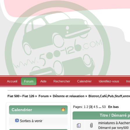
Accueil
Forum
Aide
Rechercher
Calendrier
Identifiez-vous
In
Fiat 500 • Fiat 126
»
Forum
»
Détente et relaxation
»
Bistrot,Café,Pub,Stuff,entr
Pages:
1
2
[
3
]
4
5
...
53
En bas
Calendrier
Titre
/
Démarré p
Sorties à venir
miniatures à Aache
Démarré par
tony500