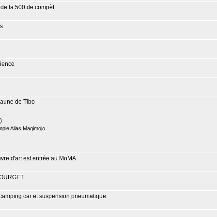
as de la 500 de compèt’
es
ience
 jaune de Tibo
)
mple Alias Magimojo
vre d'art est entrée au MoMA
BOURGET
 camping car et suspension pneumatique