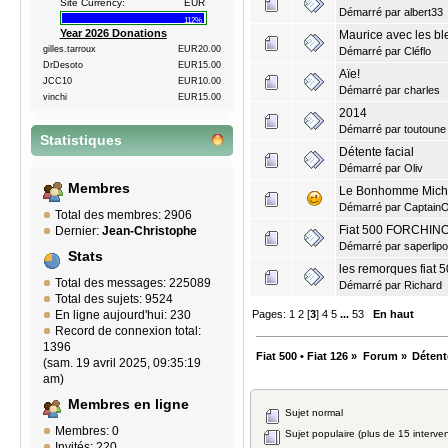
Site Currency:
EUR
Démarré par
albert33
112%
Year 2026 Donations
Maurice avec les bl
gilles.tarroux
EUR20.00
Démarré par
Cléflo
DrDesoto
EUR15.00
Aïe!
JCC10
EUR10.00
Démarré par
charles
vinchi
EUR15.00
2014
Démarré par
toutoune
Statistiques
Détente facial
Démarré par
Oliv
Membres
Le Bonhomme Micheli
Démarré par
CaptainO
Total des membres: 2906
Fiat 500 FORCHINO 
Dernier:
Jean-Christophe
Démarré par
saperlipo
Stats
les remorques fiat 
Total des messages: 225089
Démarré par
Richard
Total des sujets: 9524
Pages:
1
2
[
3
]
4
5
...
53
En haut
En ligne aujourd'hui: 230
Record de connexion total:
1396
Fiat 500 • Fiat 126
»
Forum
»
Détent
(sam. 19 avril 2025, 09:35:19
am)
Membres en ligne
Sujet normal
Membres: 0
Sujet populaire (plus de 15 interven
Invités: 220