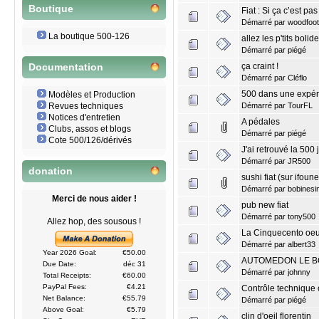
Boutique
Fiat : Si ça c’est p
Démarré par
woodfoot
La boutique 500-126
allez les p'tits bolid
Démarré par
piégé
ça craint !
Documentation
Démarré par
Cléflo
500 dans une expér
Modèles et Production
Démarré par
TourFL
Revues techniques
Notices d'entretien
A pédales
Clubs, assos et blogs
Démarré par
piégé
Cote 500/126/dérivés
J'ai retrouvé la 500
Démarré par
JR500
donation
sushi fiat (sur ifoune
Démarré par
bobinesi
Merci de nous aider !
pub new fiat
Démarré par
tony500
Allez hop, des sousous !
La Cinquecento oeu
Démarré par
albert33
Year 2026 Goal:
€50.00
AUTOMEDON LE 
Due Date:
déc 31
Démarré par
johnny
Total Receipts:
€60.00
PayPal Fees:
€4.21
Contrôle technique
Net Balance:
€55.79
Démarré par
piégé
Above Goal:
€5.79
clin d'oeil florentin