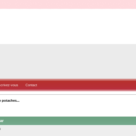
scrivez-vous
Contact
e potaches...
ar
n