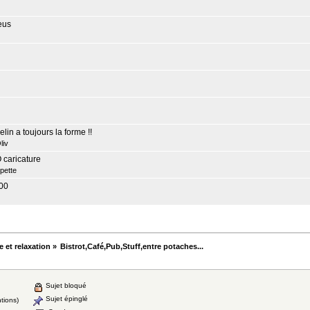
eus
n a toujours la forme !!
liv
caricature
pette
500
e et relaxation
»
Bistrot,Café,Pub,Stuff,entre potaches...
Sujet bloqué
Sujet épinglé
tions)