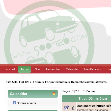
Accueil
Forum
Aide
Rechercher
Calendrier
Identifiez-vous
In
Fiat 500 • Fiat 126
»
Forum
»
Forum technique
»
Démarches administratives
Pages: [
1
]
2
3
...
6
En bas
Calendrier
Titre
/
Démarré par
Sorties à venir
document ceintures séc
Démarré par
Les topolino