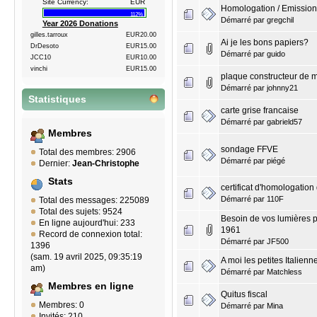
Site Currency:
EUR
Homologation / Emissions
112%
Démarré par
gregchil
Year 2026 Donations
gilles.tarroux
EUR20.00
Ai je les bons papiers?
DrDesoto
EUR15.00
Démarré par
guido
JCC10
EUR10.00
vinchi
EUR15.00
plaque constructeur de m
Démarré par
johnny21
Statistiques
carte grise francaise
Démarré par
gabrield57
Membres
sondage FFVE
Total des membres: 2906
Démarré par
piégé
Dernier:
Jean-Christophe
Stats
certificat d'homologation
Démarré par
110F
Total des messages: 225089
Total des sujets: 9524
Besoin de vos lumières p
En ligne aujourd'hui: 233
1961
Record de connexion total:
Démarré par
JF500
1396
(sam. 19 avril 2025, 09:35:19
A moi les petites Italien
am)
Démarré par
Matchless
Membres en ligne
Quitus fiscal
Membres: 0
Démarré par
Mina
Invités: 210