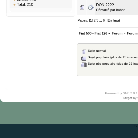
Total: 210
DON ????
Démarré par
babar
Pages: [
1
]
2
3
...
6
En haut
Fiat 500 • Fiat 126
»
Forum
»
Forum
Sujet normal
Sujet populaire (plus de 15 interven
Sujet très populaire (plus de 25 int
Powered by SMF 2.0.1
Target
by
Ti