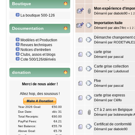
Boutique
Mon expérience d'importa
Démarré par
diabolo90
«
1
2
La boutique 500-126
Importation Italie
Démarré par
alex74rc
Documentation
«
1
2
Démarche changement de
Modèles et Production
Démarré par
RODETVALE1
Revues techniques
Notices d'entretien
carte grise
Clubs, assos et blogs
Démarré par
pascal
Cote 500/126/dérivés
Carte grise collection
Démarré par
Luludusud
donation
Ffve
Merci de nous aider !
Démarré par
pascal
Allez hop, des sousous !
carte grise express
Démarré par
Cléflo
Year 2026 Goal:
€50.00
CT à 2 ans en Belgique
Due Date:
déc 31
Démarré par
bobinesimple 
Total Receipts:
€60.00
PayPal Fees:
€4.21
Certificat de conformité
Net Balance:
€55.79
Démarré par
diabolo90
Above Goal:
€5.79