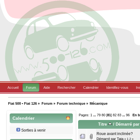
Accueil
Forum
Aide
Rechercher
Calendrier
Identifiez-vous
In
Fiat 500 • Fiat 126
»
Forum
»
Forum technique
»
Mécanique
Pages:
1
...
79
80
[
81
]
82
83
...
96
En 
Calendrier
Titre
/
Démarré par
Sorties à venir
Roue avant inclinée?
Démarré par
Tata
«
1
2
»