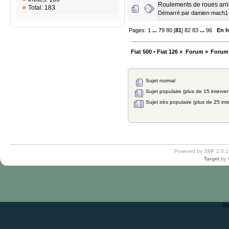
Roulements de roues arri
Total: 183
Démarré par
damien-mach1
Pages:
1
...
79
80
[
81
]
82
83
...
96
En h
Fiat 500 • Fiat 126
»
Forum
»
Forum
Sujet normal
Sujet populaire (plus de 15 interven
Sujet très populaire (plus de 25 int
Powered by SMF 2.0.1
Target
by
Ti