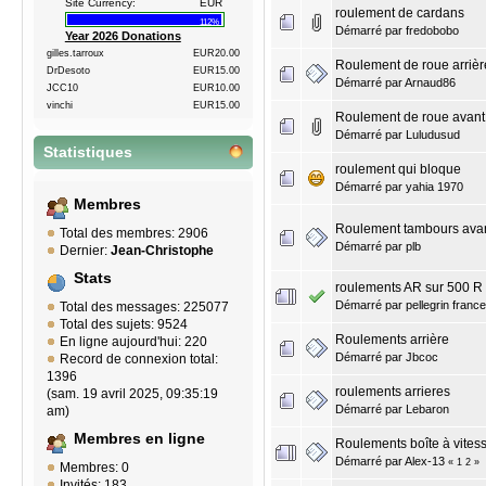
Site Currency:
EUR
roulement de cardans
112%
Démarré par
fredobobo
Year 2026 Donations
gilles.tarroux
EUR20.00
Roulement de roue arrière
DrDesoto
EUR15.00
Démarré par
Arnaud86
JCC10
EUR10.00
vinchi
EUR15.00
Roulement de roue avant
Démarré par
Luludusud
Statistiques
roulement qui bloque
Démarré par
yahia 1970
Membres
Roulement tambours ava
Total des membres: 2906
Démarré par
plb
Dernier:
Jean-Christophe
Stats
roulements AR sur 500 R
Démarré par
pellegrin franc
Total des messages: 225077
Total des sujets: 9524
Roulements arrière
En ligne aujourd'hui: 220
Démarré par
Jbcoc
Record de connexion total:
1396
roulements arrieres
(sam. 19 avril 2025, 09:35:19
Démarré par
Lebaron
am)
Membres en ligne
Roulements boîte à vites
Démarré par
Alex-13
«
1
2
»
Membres: 0
Invités: 183