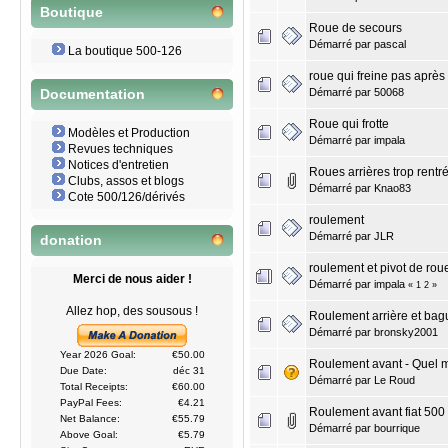
Boutique
Roue de secours
Démarré par
pascal
La boutique 500-126
roue qui freine pas après
Démarré par
50068
Documentation
Roue qui frotte
Modèles et Production
Démarré par
impala
Revues techniques
Notices d'entretien
Roues arrières trop rentr
Clubs, assos et blogs
Démarré par
Knao83
Cote 500/126/dérivés
roulement
Démarré par
JLR
donation
roulement et pivot de rou
Merci de nous aider !
Démarré par
impala
«
1
2
»
Allez hop, des sousous !
Roulement arrière et bag
Démarré par
bronsky2001
Year 2026 Goal:
€50.00
Roulement avant - Quel 
Due Date:
déc 31
Démarré par
Le Roud
Total Receipts:
€60.00
PayPal Fees:
€4.21
Roulement avant fiat 500
Net Balance:
€55.79
Démarré par
bourrique
Above Goal:
€5.79