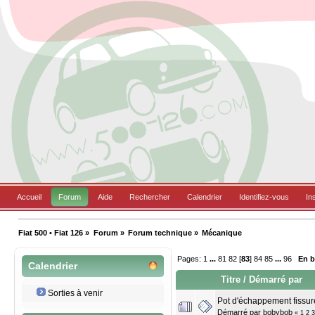
Accueil
Forum
Aide
Rechercher
Calendrier
Identifiez-vous
In
Fiat 500 • Fiat 126
»
Forum
»
Forum technique
»
Mécanique
Pages:
1
...
81
82
[
83
]
84
85
...
96
En 
Calendrier
Titre
/
Démarré par
Sorties à venir
Pot d'échappement fissuré
Démarré par
bobybob
«
1
2
3