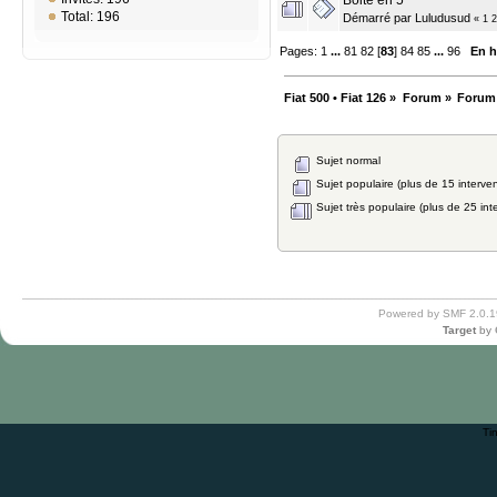
Boite en 5
Total: 196
Démarré par
Luludusud
«
1
2
Pages:
1
...
81
82
[
83
]
84
85
...
96
En h
Fiat 500 • Fiat 126
»
Forum
»
Forum
Sujet normal
Sujet populaire (plus de 15 interven
Sujet très populaire (plus de 25 int
Powered by SMF 2.0.1
Target
by
Ti