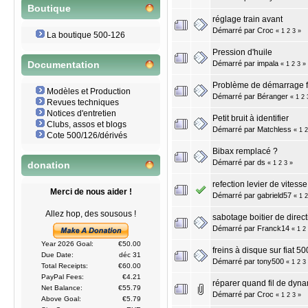
Boutique
réglage train avant
Démarré par
Croc
«
1
2
3
»
La boutique 500-126
Pression d'huile
Démarré par
impala
Documentation
«
1
2
3
»
Problème de démarrage f
Modèles et Production
Démarré par
Béranger
«
1
2
Revues techniques
Notices d'entretien
Petit bruit à identifier
Clubs, assos et blogs
Démarré par
Matchless
«
1
2
Cote 500/126/dérivés
Bibax remplacé ?
Démarré par
ds
«
1
2
3
»
donation
refection levier de vitesse
Merci de nous aider !
Démarré par
gabrield57
«
1
2
Allez hop, des sousous !
sabotage boitier de direct
Démarré par
Franck14
«
1
2
Year 2026 Goal:
€50.00
freins à disque sur fiat 50
Due Date:
déc 31
Démarré par
tony500
«
1
2
3
Total Receipts:
€60.00
PayPal Fees:
€4.21
réparer quand fil de dyn
Net Balance:
€55.79
Démarré par
Croc
«
1
2
3
»
Above Goal:
€5.79