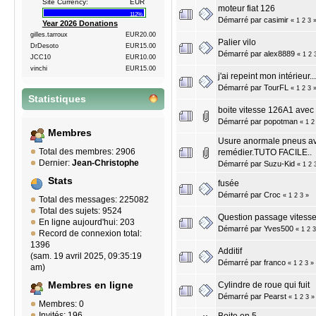
Site Currency:
EUR
moteur fiat 126
112%
Démarré par
casimir
«
1
2
3
Year 2026 Donations
gilles.tarroux
EUR20.00
Palier vilo
DrDesoto
EUR15.00
Démarré par
alex8889
«
1
2
JCC10
EUR10.00
vinchi
EUR15.00
j'ai repeint mon intérieur...
Démarré par
TourFL
«
1
2
3
Statistiques
boite vitesse 126A1 avec
Démarré par
popotman
«
1
2
Membres
Usure anormale pneus ava
Total des membres: 2906
remédier.TUTO FACILE..
Dernier:
Jean-Christophe
Démarré par
Suzu-Kid
«
1
2
Stats
fusée
Démarré par
Croc
«
1
2
3
»
Total des messages: 225082
Total des sujets: 9524
Question passage vitess
En ligne aujourd'hui: 203
Démarré par
Yves500
«
1
2
3
Record de connexion total:
1396
Additif
(sam. 19 avril 2025, 09:35:19
Démarré par
franco
«
1
2
3
»
am)
Cylindre de roue qui fuit
Membres en ligne
Démarré par
Pearst
«
1
2
3
»
Membres: 0
Invités: 196