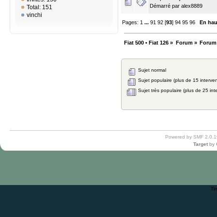
Démarré par
alex8889
Total: 151
vinchi
Pages:
1
...
91
92
[
93
]
94
95
96
En hau
Fiat 500 • Fiat 126
»
Forum
»
Forum
Sujet normal
Sujet populaire (plus de 15 interven
Sujet très populaire (plus de 25 int
Powered by SMF 2.0.1
Target
by
Ti