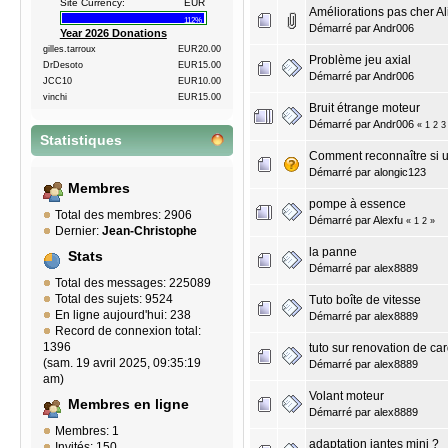
Site Currency:
EUR
Améliorations pas cher A
112%
Démarré par
Andr006
Year 2026 Donations
gilles.tarroux
EUR20.00
Problème jeu axial
DrDesoto
EUR15.00
Démarré par
Andr006
JCC10
EUR10.00
vinchi
EUR15.00
Bruit étrange moteur
Démarré par
Andr006
«
1
2
3
Statistiques
Comment reconnaître si u
Démarré par alongic123
Membres
pompe à essence
Total des membres: 2906
Démarré par
Alexfu
«
1
2
»
Dernier:
Jean-Christophe
la panne
Stats
Démarré par
alex8889
Total des messages: 225089
Total des sujets: 9524
Tuto boîte de vitesse
En ligne aujourd'hui: 238
Démarré par
alex8889
Record de connexion total:
1396
tuto sur renovation de ca
(sam. 19 avril 2025, 09:35:19
Démarré par
alex8889
am)
Volant moteur
Membres en ligne
Démarré par
alex8889
Membres: 1
adaptation jantes mini ?
Invités: 150