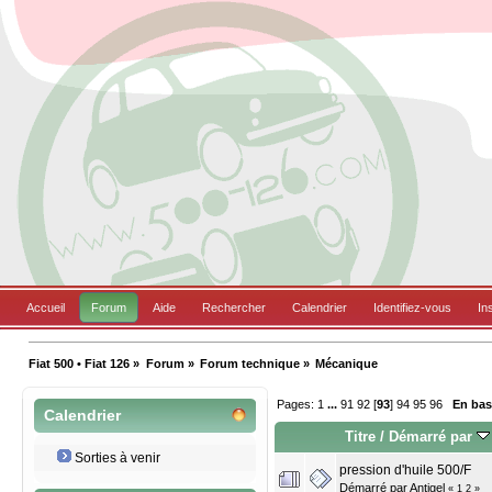
Accueil
Forum
Aide
Rechercher
Calendrier
Identifiez-vous
In
Fiat 500 • Fiat 126
»
Forum
»
Forum technique
»
Mécanique
Pages:
1
...
91
92
[
93
]
94
95
96
En ba
Calendrier
Titre
/
Démarré par
Sorties à venir
pression d'huile 500/F
Démarré par
Antigel
«
1
2
»