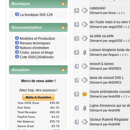
Boutique
catalysée!
Démarré par
Anna
«
1
2
»
La boutique 500-126
de l huile mais d ou vien t
Démarré par
angy6250
Documentation
«
1
2
sa pète sa pète
Modèles et Production
Démarré par
angy6250
«
1
2
Revues techniques
Notices d'entretien
Liaison tringlerie boite de
Clubs, assos et blogs
Démarré par
Anguss
«
1
2
»
Cote 500/126/dérivés
ressort à lames
Démarré par
ANDRES
donation
lame de ressort 500 L
Merci de nous aider !
Démarré par
ANDRES
Allez hop, des sousous !
Usure prématurée coussi
Démarré par
Andr006
«
1
2
»
Year 2026 Goal:
€50.00
Ligne d'essence qui se 
Due Date:
déc 31
Démarré par
Andr006
Total Receipts:
€60.00
PayPal Fees:
€4.21
Gicleur Ralenti Réglable
Net Balance:
€55.79
Démarré par
Andr006
Above Goal:
€5.79