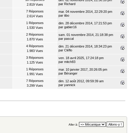
dim. 02 novembre 2014, 21:50:16 pm
par
Richard
2.819 Vues
7 Réponses
mar. 04 novembre 2014, 22:29:20 pm
par
tibo
2.614 Vues
1 Réponses
dim. 28 décembre 2014, 17:21:53 pm
par
gabier16
1.530 Vues
2 Réponses
sam. 01 novembre 2014, 21:18:38 pm
par
pascal
1.870 Vues
4 Réponses
dim. 21 décembre 2014, 18:34:23 pm
par
Cléflo
1.983 Vues
3 Réponses
ven. 18 avril 2025, 17:24:18 pm
par
mitch83
1.125 Vues
1 Réponses
mar. 10 janvier 2017, 20:26:05 pm
par
Béranger
1.991 Vues
7 Réponses
dim. 12 août 2012, 09:59:39 am
par
yannick
3.299 Vues
Aller à: