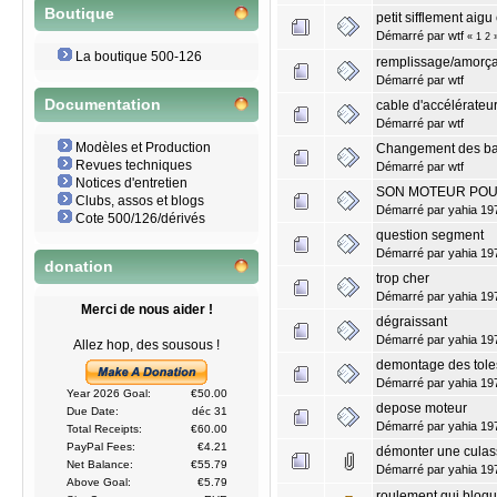
Boutique
petit sifflement aig
Démarré par
wtf
«
1
2
La boutique 500-126
remplissage/amorça
Démarré par
wtf
Documentation
cable d'accélérateu
Démarré par
wtf
Modèles et Production
Changement des bal
Revues techniques
Démarré par
wtf
Notices d'entretien
SON MOTEUR POU
Clubs, assos et blogs
Démarré par
yahia 19
Cote 500/126/dérivés
question segment
Démarré par
yahia 19
donation
trop cher
Démarré par
yahia 19
Merci de nous aider !
dégraissant
Démarré par
yahia 19
Allez hop, des sousous !
demontage des tole
Démarré par
yahia 19
Year 2026 Goal:
€50.00
depose moteur
Due Date:
déc 31
Démarré par
yahia 19
Total Receipts:
€60.00
PayPal Fees:
€4.21
démonter une culas
Net Balance:
€55.79
Démarré par
yahia 19
Above Goal:
€5.79
roulement qui bloq