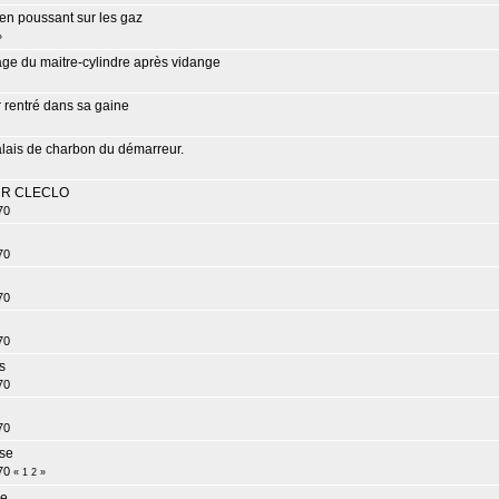
u en poussant sur les gaz
»
ge du maitre-cylindre après vidange
r rentré dans sa gaine
ais de charbon du démarreur.
R CLECLO
70
70
70
70
s
70
70
se
70
«
1
2
»
ue