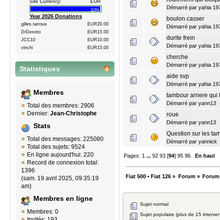
Site Currency:
EUR
Démarré par
yahia 19
112%
Year 2026 Donations
boulon casser
gilles.tarroux
EUR20.00
Démarré par
yahia 19
DrDesoto
EUR15.00
durite frein
JCC10
EUR10.00
Démarré par
yahia 19
vinchi
EUR15.00
cherche
Démarré par
yahia 19
Statistiques
aide svp
Démarré par
yahia 19
Membres
tambour arriere qui
Démarré par
yann13
Total des membres: 2906
Dernier:
Jean-Christophe
roue
Démarré par
yann13
Stats
Question sur les ta
Total des messages: 225080
Démarré par
yannick
Total des sujets: 9524
En ligne aujourd'hui: 220
Pages:
1
...
92
93
[
94
]
95
96
En haut
Record de connexion total:
1396
Fiat 500 • Fiat 126
»
Forum
»
Forum
(sam. 19 avril 2025, 09:35:19
am)
Membres en ligne
Sujet normal
Membres: 0
Sujet populaire (plus de 15 interven
Invités: 193