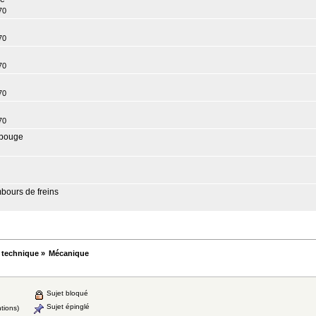
70
70
70
70
70
 bouge
mbours de freins
 technique
»
Mécanique
Sujet bloqué
Sujet épinglé
tions)