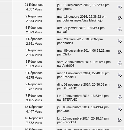
21 Réponses
jeu. 13 septembre 2018, 18:22:47 pm
par
giroma
4.837 Vues
9 Réponses
mar. 18 octobre 2016, 22:38:22 pm
par
bobinesimple Alias Magimojo
2.874 Vues
5 Réponses
dim. 24 janvier 2016, 19:53:41 pm
par
wtf
2.873 Vues
7 Réponses
mar. 28 mars 2017, 18:30:02 pm
par
charles
2.851 Vues
3 Réponses
mar. 09 décembre 2014, 06:23:21 am
par
Cléflo
2.696 Vues
3 Réponses
sam. 29 novembre 2014, 19:05:47 pm
par
Andr006
1.839 Vues
9 Réponses
mar. 11 novembre 2014, 22:40:03 pm
par
Franck14
4.175 Vues
2 Réponses
dim. 09 novembre 2014, 20:36:03 pm
par
STEFANO
1.757 Vues
7 Réponses
lun. 10 novembre 2014, 13:53:44 pm
par
STEFANO
3.495 Vues
13 Réponses
jeu. 06 novembre 2014, 18:49:44 pm
par
Croc
4.447 Vues
16 Réponses
lun. 10 novembre 2014, 20:18:24 pm
par
Franck14
7.572 Vues
10 Réponses