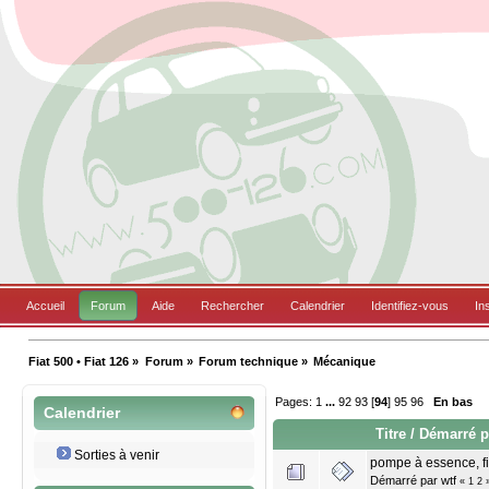
Accueil
Forum
Aide
Rechercher
Calendrier
Identifiez-vous
In
Fiat 500 • Fiat 126
»
Forum
»
Forum technique
»
Mécanique
Pages:
1
...
92
93
[
94
]
95
96
En bas
Calendrier
Titre
/
Démarré 
Sorties à venir
pompe à essence, fi
Démarré par
wtf
«
1
2