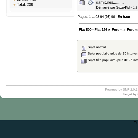
garnitures............
Total: 239
Démarré par
Suzu-Kid
«
1
2
Pages:
1
...
93
94
[
95
]
96
En haut
Fiat 500 • Fiat 126
»
Forum
»
Forum
Sujet normal
Sujet populaire (plus de 15 interven
Sujet très populaire (plus de 25 int
Powered by SMF 2.0.1
Target
by
Ti