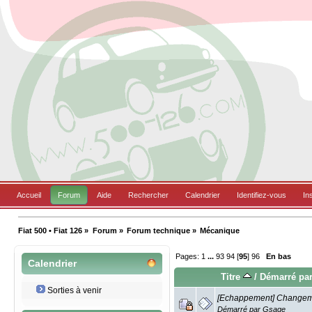
Accueil
Forum
Aide
Rechercher
Calendrier
Identifiez-vous
In
Fiat 500 • Fiat 126
»
Forum
»
Forum technique
»
Mécanique
Pages:
1
...
93
94
[
95
]
96
En bas
Calendrier
Titre
/
Démarré pa
Sorties à venir
[Echappement] Changem
Démarré par
Gsage