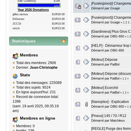
Site Currency:
EUR
[Fusée(pivot)] Changeme
112%
Démarré par
Gsage
Year 2026 Donations
gilles.tarroux
EUR20.00
[Fusée(pivot)] Changemen
DrDesoto
EUR15.00
Démarré par
Gsage
«
1
2
3
JCC10
EUR10.00
vinchi
EUR15.00
[Giardiniera] Plus Gros 
Démarré par
OBG-650
«
1
2
Statistiques
[HELP] - Démarreur trop 
Démarré par
OBG-650
Membres
[Moteur] Dépose
Total des membres: 2906
Démarré par
PatBol
Dernier:
Jean-Christophe
[Moteur] Dépose (discus
Stats
Démarré par
PatBol
«
1
2
»
Total des messages: 225089
Total des sujets: 9524
[Moteur] Ecorché
En ligne aujourd'hui: 231
Démarré par
PatBol
«
1
2
»
Record de connexion total:
1396
[Nanoplex] - Explication
(sam. 19 avril 2025, 09:35:19
Démarré par
OBG-650
«
1
2
am)
[Pneus] 145 / 70 / R12
Membres en ligne
Démarré par
Matchless
Membres: 0
[REGLE] Purge des freins
Invités: 239