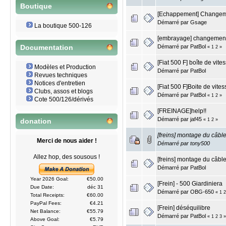
Boutique
[Echappement] Changeme
Démarré par
Gsage
La boutique 500-126
[embrayage] changemen
Démarré par
PatBol
Documentation
«
1
2
»
[Fiat 500 F] boîte de vite
Modèles et Production
Démarré par
PatBol
Revues techniques
Notices d'entretien
[Fiat 500 F]Boite de vite
Clubs, assos et blogs
Démarré par
PatBol
«
1
2
»
Cote 500/126/dérivés
[FREINAGE]help!!
Démarré par
jaf45
«
1
2
»
donation
[freins] montage du câble
Merci de nous aider !
Démarré par
tony500
Allez hop, des sousous !
[freins] montage du câble
Démarré par
PatBol
Year 2026 Goal:
€50.00
[Frein] - 500 Giardiniera
Due Date:
déc 31
Démarré par
OBG-650
«
1
2
Total Receipts:
€60.00
PayPal Fees:
€4.21
[Frein] déséquilibre
Net Balance:
€55.79
Démarré par
PatBol
«
1
2
3
»
Above Goal:
€5.79