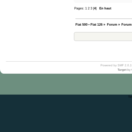
Pages:
1
2
3
[
4
]
En haut
Fiat 500 • Fiat 126
»
Forum
»
Forum
Powered by SMF 2.0.1
Target
by
Ti