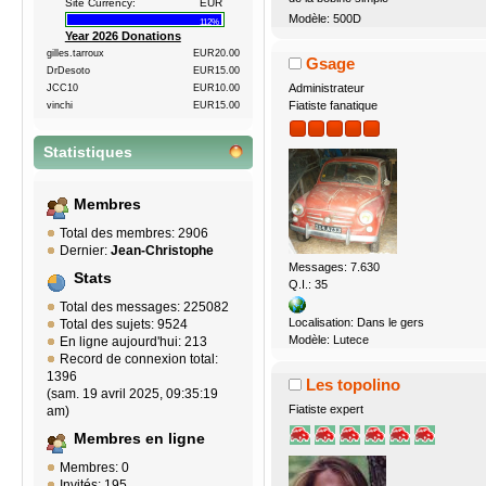
Site Currency:
EUR
Modèle: 500D
112%
Year 2026 Donations
gilles.tarroux
EUR20.00
Gsage
DrDesoto
EUR15.00
Administrateur
JCC10
EUR10.00
Fiatiste fanatique
vinchi
EUR15.00
Statistiques
Membres
Total des membres: 2906
Dernier:
Jean-Christophe
Messages: 7.630
Stats
Q.I.: 35
Total des messages: 225082
Localisation: Dans le gers
Total des sujets: 9524
Modèle: Lutece
En ligne aujourd'hui: 213
Record de connexion total:
1396
Les topolino
(sam. 19 avril 2025, 09:35:19
Fiatiste expert
am)
Membres en ligne
Membres: 0
Invités: 195