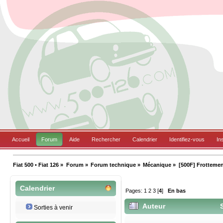
Accueil
Forum
Aide
Rechercher
Calendrier
Identifiez-vous
In
Fiat 500 • Fiat 126
»
Forum
»
Forum technique
»
Mécanique
»
[500F] Frottemen
Calendrier
Pages:
1
2
3
[
4
]
En bas
Auteur
S
Sorties à venir