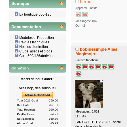
herod
Boutique
Apprenti Fiatiste
La boutique 500-126
Messages: 104
Q.I.: -2
Documentation
Modèles et Production
Revues techniques
Notices d'entretien
bobinesimple Alias
Clubs, assos et blogs
Magimojo
Cote 500/126/dérivés
Fiatiste fanatique
donation
Merci de nous aider !
Allez hop, des sousous !
Year 2026 Goal:
€50.00
Due Date:
déc 31
Total Receipts:
€60.00
Messages: 8.032
PayPal Fees:
€4.21
Q.I.: 33
Net Balance:
€55.79
PARIGOT TETE 2 VEAU!!! secte
Above Goal:
€5.79
de la bobine simple