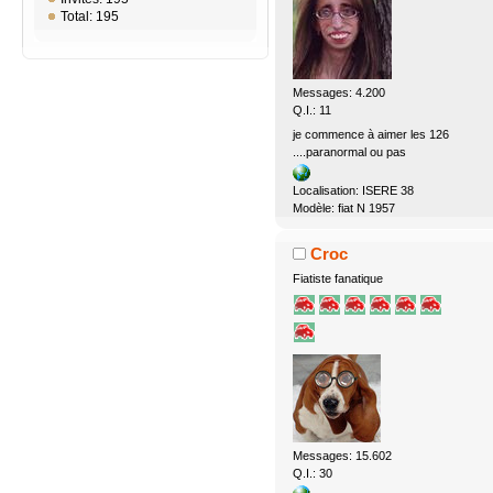
Total: 195
Messages: 4.200
Q.I.: 11
je commence à aimer les 126
....paranormal ou pas
Localisation: ISERE 38
Modèle: fiat N 1957
Croc
Fiatiste fanatique
Messages: 15.602
Q.I.: 30