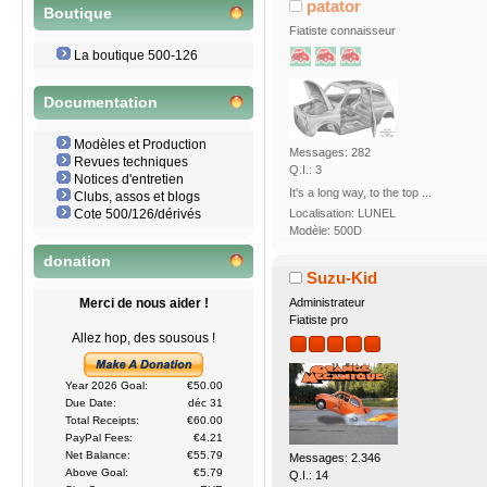
patator
Boutique
Fiatiste connaisseur
La boutique 500-126
Documentation
Modèles et Production
Messages: 282
Revues techniques
Q.I.: 3
Notices d'entretien
It's a long way, to the top ...
Clubs, assos et blogs
Localisation: LUNEL
Cote 500/126/dérivés
Modèle: 500D
donation
Suzu-Kid
Merci de nous aider !
Administrateur
Fiatiste pro
Allez hop, des sousous !
Year 2026 Goal:
€50.00
Due Date:
déc 31
Total Receipts:
€60.00
PayPal Fees:
€4.21
Net Balance:
€55.79
Messages: 2.346
Above Goal:
€5.79
Q.I.: 14