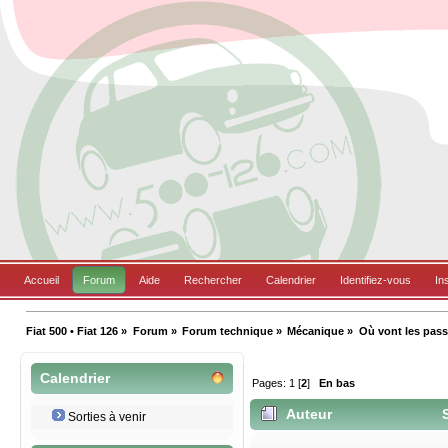
Accueil
Forum
Aide
Rechercher
Calendrier
Identifiez-vous
In
Fiat 500 • Fiat 126
»
Forum
»
Forum technique
»
Mécanique
»
Où vont les pass
Calendrier
Pages:
1
[
2
]
En bas
Auteur
S
Sorties à venir
fois)