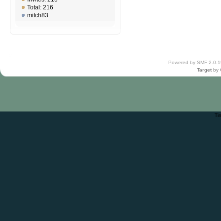
Total: 216
mitch83
Powered by SMF 2.0.1
Target
by
Ti