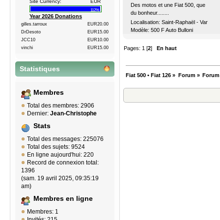
Site Currency:
EUR
Des motos et une Fiat 500, que
112%
du bonheur........
Year 2026 Donations
Localisation: Saint-Raphaël - Var
gilles.tarroux
EUR20.00
Modèle: 500 F Auto Bulloni
DrDesoto
EUR15.00
JCC10
EUR10.00
vinchi
EUR15.00
Pages:
1
[
2
]
En haut
Statistiques
Fiat 500 • Fiat 126
»
Forum
»
Forum
Membres
Total des membres: 2906
Dernier:
Jean-Christophe
Stats
Total des messages: 225076
Total des sujets: 9524
En ligne aujourd'hui: 220
Record de connexion total:
1396
(sam. 19 avril 2025, 09:35:19
am)
Membres en ligne
Membres: 1
Invités: 215