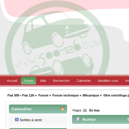
Accueil
Forum
Aide
Rechercher
Calendrier
Identifiez-vous
In
Fiat 500 • Fiat 126
»
Forum
»
Forum technique
»
Mécanique
»
filtre centrifuge 
Calendrier
Pages: [
1
]
En bas
Auteur
S
Sorties à venir