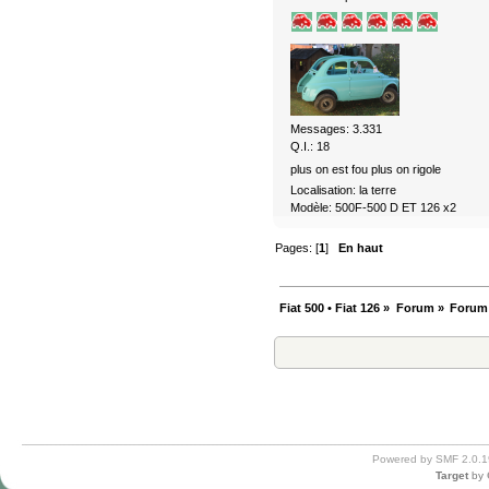
Messages: 3.331
Q.I.: 18
plus on est fou plus on rigole
Localisation: la terre
Modèle: 500F-500 D ET 126 x2
Pages: [
1
]
En haut
Fiat 500 • Fiat 126
»
Forum
»
Forum
Powered by SMF 2.0.1
Target
by