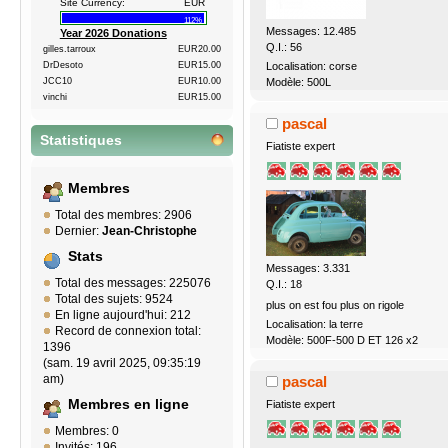
Site Currency:
EUR
112%
Messages: 12.485
Year 2026 Donations
Q.I.: 56
gilles.tarroux
EUR20.00
DrDesoto
EUR15.00
Localisation: corse
JCC10
EUR10.00
Modèle: 500L
vinchi
EUR15.00
pascal
Statistiques
Fiatiste expert
Membres
Total des membres: 2906
Dernier:
Jean-Christophe
Stats
Messages: 3.331
Total des messages: 225076
Q.I.: 18
Total des sujets: 9524
plus on est fou plus on rigole
En ligne aujourd'hui: 212
Localisation: la terre
Record de connexion total:
Modèle: 500F-500 D ET 126 x2
1396
(sam. 19 avril 2025, 09:35:19
am)
pascal
Membres en ligne
Fiatiste expert
Membres: 0
Invités: 196