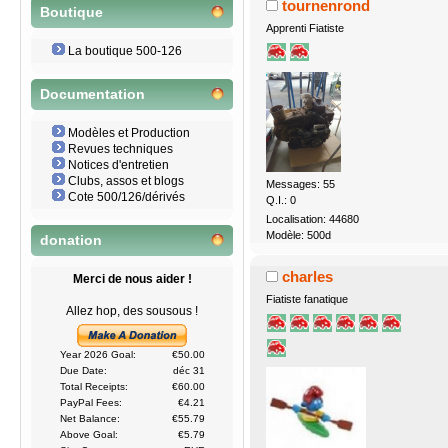
tournenrond
Boutique
Apprenti Fiatiste
La boutique 500-126
Documentation
Modèles et Production
Revues techniques
Notices d'entretien
Clubs, assos et blogs
Messages: 55
Cote 500/126/dérivés
Q.I.: 0
Localisation: 44680
Modèle: 500d
donation
charles
Merci de nous aider !
Fiatiste fanatique
Allez hop, des sousous !
Year 2026 Goal:
€50.00
Due Date:
déc 31
Total Receipts:
€60.00
PayPal Fees:
€4.21
Net Balance:
€55.79
Above Goal:
€5.79