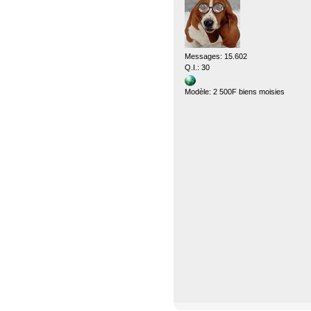
Messages: 15.602
Q.I.: 30
Modèle: 2 500F biens moisies