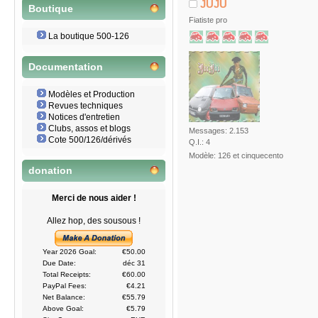
JUJU
Boutique
Fiatiste pro
La boutique 500-126
Documentation
Modèles et Production
Revues techniques
Notices d'entretien
Clubs, assos et blogs
Messages: 2.153
Cote 500/126/dérivés
Q.I.: 4
Modèle: 126 et cinquecento
donation
Merci de nous aider !
Allez hop, des sousous !
Year 2026 Goal:
€50.00
Due Date:
déc 31
Total Receipts:
€60.00
PayPal Fees:
€4.21
Net Balance:
€55.79
Above Goal:
€5.79