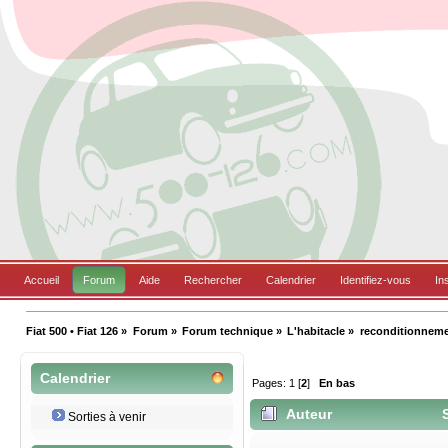
Accueil
Forum
Aide
Rechercher
Calendrier
Identifiez-vous
In
Fiat 500 • Fiat 126
»
Forum
»
Forum technique
»
L'habitacle
»
reconditionnemen
Calendrier
Pages:
1
[
2
]
En bas
Auteur
S
Sorties à venir
décapage, polisage) (Lu 12