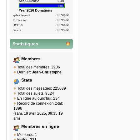
Site Currency:
EUR
112%
Year 2026 Donations
gilles.tarroux
EUR20.00
DrDesoto
EUR15.00
JCC10
EUR10.00
vinchi
EUR15.00
Statistiques
Membres
Total des membres: 2906
Dernier:
Jean-Christophe
Stats
Total des messages: 225089
Total des sujets: 9524
En ligne aujourd'hui: 234
Record de connexion total:
1396
(sam. 19 avril 2025, 09:35:19
am)
Membres en ligne
Membres: 1
Invités: 221