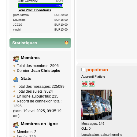
Site Currency:
EUR
112%
Year 2026 Donations
gilles.tarroux
EUR20.00
DrDesoto
EUR15.00
JCC10
EUR10.00
vinchi
EUR15.00
Statistiques
Membres
Total des membres: 2906
popotman
Dernier:
Jean-Christophe
Apprenti Fiatiste
Stats
Total des messages: 225089
Total des sujets: 9524
En ligne aujourd'hui: 235
Record de connexion total:
1396
(sam. 19 avril 2025, 09:35:19
am)
Membres en ligne
Messages: 149
Q.I.: 0
Membres: 2
Localisation: sainte hermine
Invités: 225