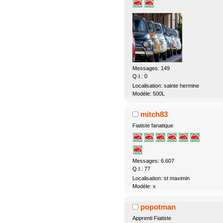
Messages: 149
Q.I.: 0
Localisation: sainte hermine
Modèle: 500L
mitch83
Fiatiste fanatique
Messages: 6.607
Q.I.: 77
Localisation: st maximin
Modèle: x
popotman
Apprenti Fiatiste