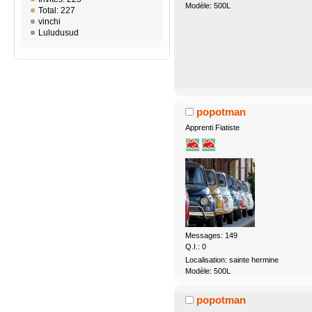
Modèle: 500L
Total: 227
vinchi
Luludusud
popotman
Apprenti Fiatiste
Messages: 149
Q.I.: 0
Localisation: sainte hermine
Modèle: 500L
popotman