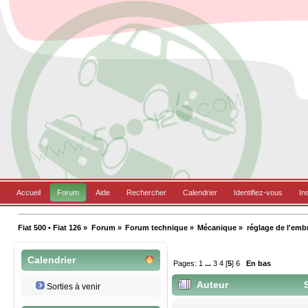
Accueil
Forum
Aide
Rechercher
Calendrier
Identifiez-vous
In
Fiat 500 • Fiat 126
»
Forum
»
Forum technique
»
Mécanique
»
réglage de l'emb
Calendrier
Pages:
1
...
3
4
[
5
]
6
En bas
Auteur
S
Sorties à venir
16525 fois)