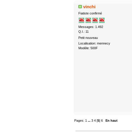
vinchi
Fiatiste confirmé
Messages: 1.492
Q.I.: 11
Petit nouveau
Localisation: mennecy
Modèle: 500F
Pages:
1
...
3
4
[
5
]
6
En haut