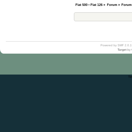
Fiat 500 • Fiat 126
»
Forum
»
Forum
Powered by SMF 2.0.1
Target
by
Ti