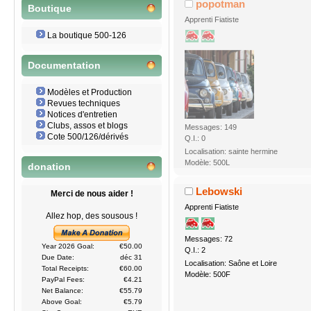
popotman
Boutique
Apprenti Fiatiste
La boutique 500-126
Documentation
Modèles et Production
Revues techniques
Notices d'entretien
Clubs, assos et blogs
Messages: 149
Cote 500/126/dérivés
Q.I.: 0
Localisation: sainte hermine
Modèle: 500L
donation
Lebowski
Merci de nous aider !
Apprenti Fiatiste
Allez hop, des sousous !
Messages: 72
Year 2026 Goal:
€50.00
Q.I.: 2
Due Date:
déc 31
Localisation: Saône et Loire
Total Receipts:
€60.00
Modèle: 500F
PayPal Fees:
€4.21
Net Balance:
€55.79
Above Goal:
€5.79