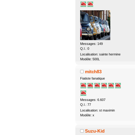
Messages: 149
Q.I.: 0
Localisation: sainte hermine
Modèle: 500L
mitch83
Fiatiste fanatique
Messages: 6.607
Q.I.: 77
Localisation: st maximin
Modèle: x
Suzu-Kid