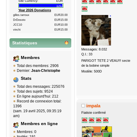
Site Currency:
EUR
112%
Year 2026 Donations
gilles.tarroux
EUR20.00
DrDesoto
EUR15.00
JCC10
EUR10.00
vinchi
EUR15.00
Statistiques
Messages: 8.032
Q.I.: 33
Membres
PARIGOT TETE 2 VEAU!!! secte
de la bobine simple
Total des membres: 2906
Dernier:
Jean-Christophe
Modèle: 500D
Stats
Total des messages: 225076
Total des sujets: 9524
En ligne aujourd'hui: 212
Record de connexion total:
impala
1396
(sam. 19 avril 2025, 09:35:19
Fiatiste confirmé
am)
Membres en ligne
Membres: 0
Invités: 191