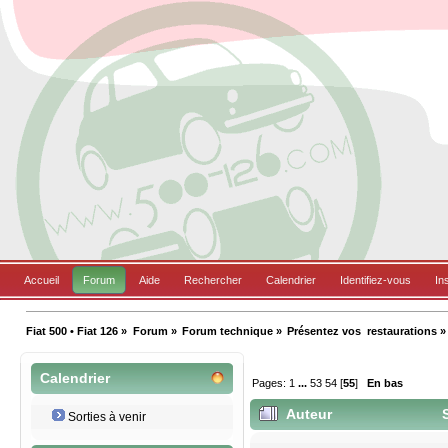
Accueil
Forum
Aide
Rechercher
Calendrier
Identifiez-vous
In
Fiat 500 • Fiat 126
»
Forum
»
Forum technique
»
Présentez vos  restaurations
»
Calendrier
Pages:
1
...
53
54
[
55
]
En bas
Auteur
S
Sorties à venir