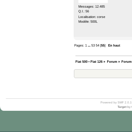
Messages: 12.485
Q.I.: 56
Localisation: corse
Modèle: 500L
Pages:
1
...
53
54
[
55
]
En haut
Fiat 500 • Fiat 126
»
Forum
»
Forum
Powered by SMF 2.0.1
Target
by