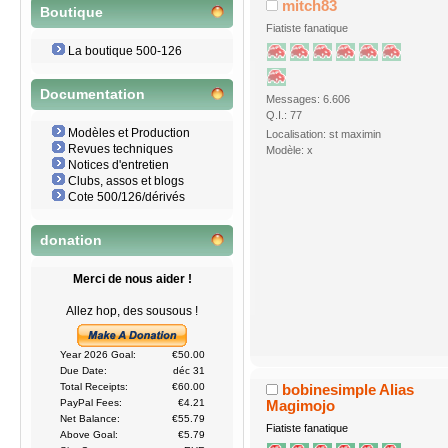
mitch83
Boutique
Fiatiste fanatique
La boutique 500-126
Documentation
Messages: 6.606
Q.I.: 77
Modèles et Production
Localisation: st maximin
Revues techniques
Modèle: x
Notices d'entretien
Clubs, assos et blogs
Cote 500/126/dérivés
donation
Merci de nous aider !
Allez hop, des sousous !
Year 2026 Goal:
€50.00
Due Date:
déc 31
bobinesimple Alias
Total Receipts:
€60.00
Magimojo
PayPal Fees:
€4.21
Net Balance:
€55.79
Fiatiste fanatique
Above Goal:
€5.79