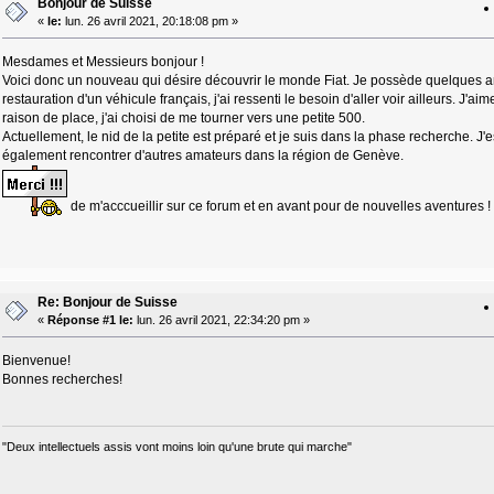
Bonjour de Suisse
«
le:
lun. 26 avril 2021, 20:18:08 pm »
Mesdames et Messieurs bonjour !
Voici donc un nouveau qui désire découvrir le monde Fiat. Je possède quelques anc
restauration d'un véhicule français, j'ai ressenti le besoin d'aller voir ailleurs. J'aim
raison de place, j'ai choisi de me tourner vers une petite 500.
Actuellement, le nid de la petite est préparé et je suis dans la phase recherche. J
également rencontrer d'autres amateurs dans la région de Genève.
de m'acccueillir sur ce forum et en avant pour de nouvelles aventures !
Re: Bonjour de Suisse
«
Réponse #1 le:
lun. 26 avril 2021, 22:34:20 pm »
Bienvenue!
Bonnes recherches!
"Deux intellectuels assis vont moins loin qu'une brute qui marche"