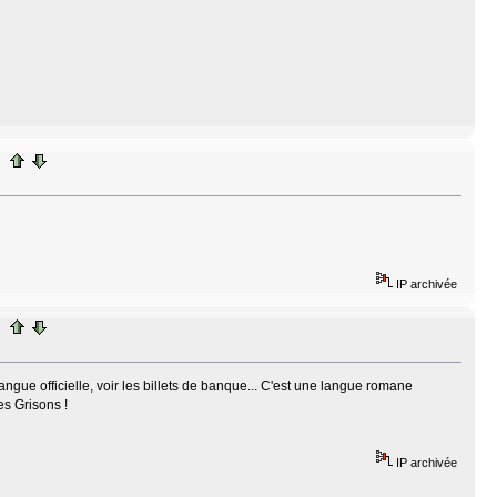
IP archivée
gue officielle, voir les billets de banque... C'est une langue romane
s Grisons !
IP archivée