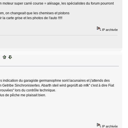
un moteur super carré course = alésage, les spécialistes du forum pourront
mm, on changeait que les chemises et pistons
 carte grise et les photos de l'auto !!!!!
IP archivée
es indication du garagiste germanophne sont lacunaires et j'attends des
etribe Sinchronisiertes. Abarth steil wird geprüft ab mfk" c'est à dire Fiat
rouvées" lors du contrôle technique.
lus de pêche me plaisait bien.
IP archivée