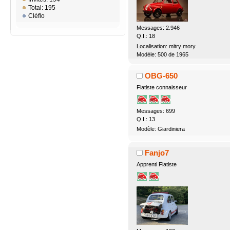
Total: 195
Cléflo
Messages: 2.946
Q.I.: 18
Localisation: mitry mory
Modèle: 500 de 1965
OBG-650
Fiatiste connaisseur
Messages: 699
Q.I.: 13
Modèle: Giardiniera
Fanjo7
Apprenti Fiatiste