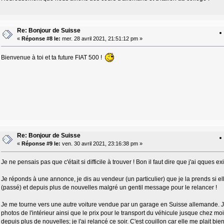
Re: Bonjour de Suisse
«
Réponse #8 le:
mer. 28 avril 2021, 21:51:12 pm »
Bienvenue à toi et ta future FIAT 500 !
Re: Bonjour de Suisse
«
Réponse #9 le:
ven. 30 avril 2021, 23:16:38 pm »
Je ne pensais pas que c'était si difficile à trouver ! Bon il faut dire que j'ai qques e
Je réponds à une annonce, je dis au vendeur (un particulier) que je la prends si ell
(passé) et depuis plus de nouvelles malgré un gentil message pour le relancer !
Je me tourne vers une autre voiture vendue par un garage en Suisse allemande. Je co
photos de l'intérieur ainsi que le prix pour le transport du véhicule jusque chez moi
depuis plus de nouvelles; je l'ai relancé ce soir. C'est couillon car elle me plait bi