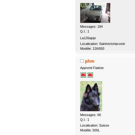
Messages: 184
Q.I.: 1
La126ajojo
Localisation: Saintvictorlacoste
Modèle: 126/650
phm
Apprenti Fiatiste
Messages: 66
Q.I.: 1
Localisation: Suisse
Modèle: 500L