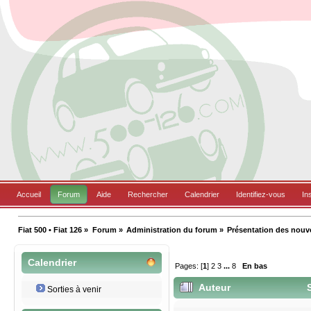
Accueil
Forum
Aide
Rechercher
Calendrier
Identifiez-vous
In
Fiat 500 • Fiat 126
»
Forum
»
Administration du forum
»
Présentation des nou
Calendrier
Pages: [
1
]
2
3
...
8
En bas
Auteur
S
Sorties à venir