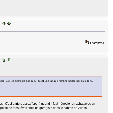
IP archivée
lle, voir les billets de banque... C'est une langue romane parlée par plus de 60
 ! C'est parfois assez "sport" quand il faut négocier un achat avec un
la petite de mes rêves chez un garagiste dans le canton de Zürich !