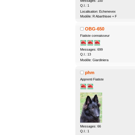
Messages: 100
Q.I.: 1
Localisation: Echenevex
Modèle: R Abarthisee + F
OBG-650
Fiatiste connaisseur
Messages: 699
Q.I.: 13
Modèle: Giardiniera
phm
Apprenti Fiatiste
Messages: 66
Q.I.: 1