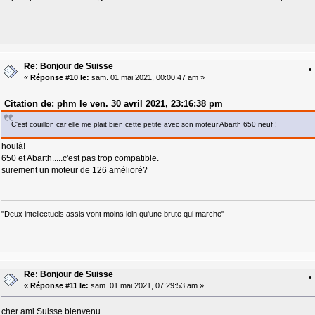
Re: Bonjour de Suisse
«
Réponse #10 le:
sam. 01 mai 2021, 00:00:47 am »
Citation de: phm le ven. 30 avril 2021, 23:16:38 pm
C'est couillon car elle me plait bien cette petite avec son moteur Abarth 650 neuf !
houlà!
650 et Abarth.....c'est pas trop compatible.
surement un moteur de 126 amélioré?
"Deux intellectuels assis vont moins loin qu'une brute qui marche"
Re: Bonjour de Suisse
«
Réponse #11 le:
sam. 01 mai 2021, 07:29:53 am »
cher ami Suisse bienvenu