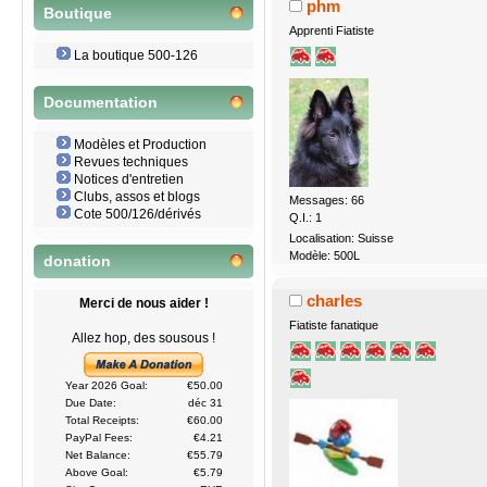
phm
Boutique
Apprenti Fiatiste
La boutique 500-126
Documentation
Modèles et Production
Revues techniques
Notices d'entretien
Clubs, assos et blogs
Messages: 66
Cote 500/126/dérivés
Q.I.: 1
Localisation: Suisse
Modèle: 500L
donation
charles
Merci de nous aider !
Fiatiste fanatique
Allez hop, des sousous !
Year 2026 Goal:
€50.00
Due Date:
déc 31
Total Receipts:
€60.00
PayPal Fees:
€4.21
Net Balance:
€55.79
Above Goal:
€5.79