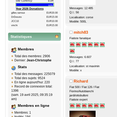
Site Currency:
EUR
112%
Messages: 12.485
Year 2026 Donations
Q.I.: 56
gilles.tarroux
EUR20.00
DrDesoto
EUR15.00
Localisation: corse
JCC10
EUR10.00
Modèle: 500L
vinchi
EUR15.00
mitch83
Statistiques
Fiatiste fanatique
Membres
Total des membres: 2906
Messages: 6.607
Dernier:
Jean-Christophe
Q.I.: 77
Localisation: st maximin
Stats
Modèle: x
Total des messages: 225079
Total des sujets: 9524
Richard
En ligne aujourd'hui: 220
Record de connexion total:
Fiat 500 / Fiat 126 / Fiat
1396
Fiorino/Autobianchi
(sam. 19 avril 2025, 09:35:19
jardi/ottobulloni
am)
Fiatiste expert
Membres en ligne
Membres: 1
Invités: 194