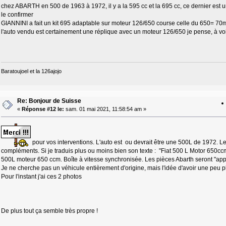
chez ABARTH en 500 de 1963 à 1972, il y a la 595 cc et la 695 cc, ce dernier est 
le confirmer
GIANNINI a fait un kit 695 adaptable sur moteur 126/650 course celle du 650= 70
l'auto vendu est certainement une réplique avec un moteur 126/650 je pense, à voir la
Baratoujoel et la 126ajojo
Re: Bonjour de Suisse
«
Réponse #12 le:
sam. 01 mai 2021, 11:58:54 am »
pour vos interventions. L'auto est ou devrait être une 500L de 1972. L
compléments. Si je traduis plus ou moins bien son texte : "Fiat 500 L Motor 650ccm G
500L moteur 650 ccm. Boîte à vitesse synchronisée. Les pièces Abarth seront "app
Je ne cherche pas un véhicule entièrement d'origine, mais l'idée d'avoir une peu p
Pour l'instant j'ai ces 2 photos
De plus tout ça semble très propre !