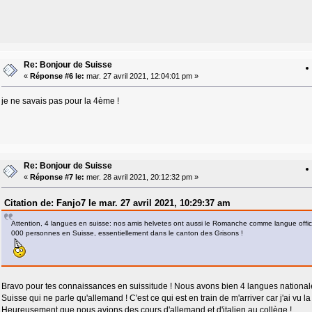
Re: Bonjour de Suisse
«
Réponse #6 le:
mar. 27 avril 2021, 12:04:01 pm »
je ne savais pas pour la 4ème !
Re: Bonjour de Suisse
«
Réponse #7 le:
mer. 28 avril 2021, 20:12:32 pm »
Citation de: Fanjo7 le mar. 27 avril 2021, 10:29:37 am
Attention, 4 langues en suisse: nos amis helvetes ont aussi le Romanche comme langue officie
000 personnes en Suisse, essentiellement dans le canton des Grisons !
Bravo pour tes connaissances en suissitude ! Nous avons bien 4 langues nationales
Suisse qui ne parle qu'allemand ! C'est ce qui est en train de m'arriver car j'ai vu 
Heureusement que nous avions des cours d'allemand et d'italien au collège !