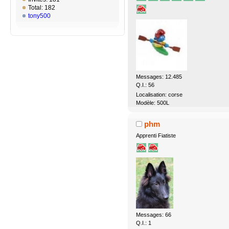
Total: 182
tony500
Messages: 12.485
Q.I.: 56
Localisation: corse
Modèle: 500L
phm
Apprenti Fiatiste
Messages: 66
Q.I.: 1