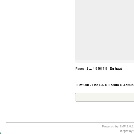
Pages:
1
...
4
5
[
6
]
7
8
En haut
Fiat 500 • Fiat 126
»
Forum
»
Admini
Powered by SMF 2.0.1
Target
by