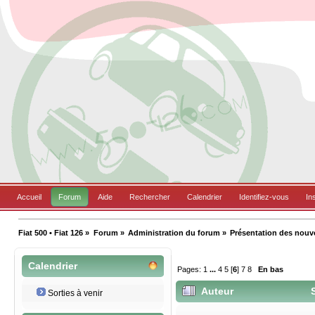
Accueil
Forum
Aide
Rechercher
Calendrier
Identifiez-vous
In
Fiat 500 • Fiat 126
»
Forum
»
Administration du forum
»
Présentation des nou
Calendrier
Pages:
1
...
4
5
[
6
]
7
8
En bas
Auteur
S
Sorties à venir