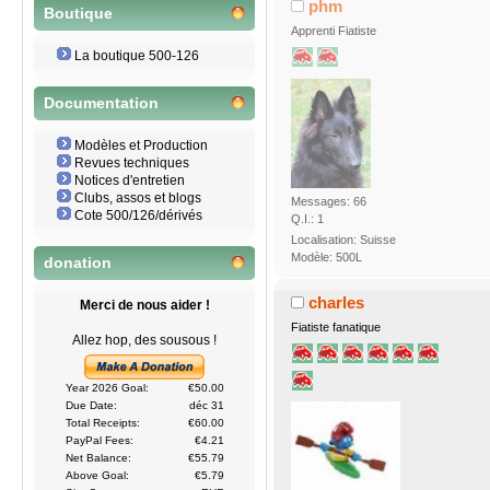
phm
Boutique
Apprenti Fiatiste
La boutique 500-126
Documentation
Modèles et Production
Revues techniques
Notices d'entretien
Clubs, assos et blogs
Messages: 66
Cote 500/126/dérivés
Q.I.: 1
Localisation: Suisse
Modèle: 500L
donation
charles
Merci de nous aider !
Fiatiste fanatique
Allez hop, des sousous !
Year 2026 Goal:
€50.00
Due Date:
déc 31
Total Receipts:
€60.00
PayPal Fees:
€4.21
Net Balance:
€55.79
Above Goal:
€5.79