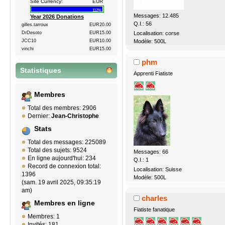
Site Currency:
EUR
112%
Messages: 12.485
Year 2026 Donations
Q.I.: 56
gilles.tarroux
EUR20.00
DrDesoto
EUR15.00
Localisation: corse
JCC10
EUR10.00
Modèle: 500L
vinchi
EUR15.00
phm
Statistiques
Apprenti Fiatiste
Membres
Total des membres: 2906
Dernier:
Jean-Christophe
Stats
Total des messages: 225089
Total des sujets: 9524
Messages: 66
En ligne aujourd'hui: 234
Q.I.: 1
Record de connexion total:
Localisation: Suisse
1396
Modèle: 500L
(sam. 19 avril 2025, 09:35:19
am)
charles
Membres en ligne
Fiatiste fanatique
Membres: 1
Invités: 181