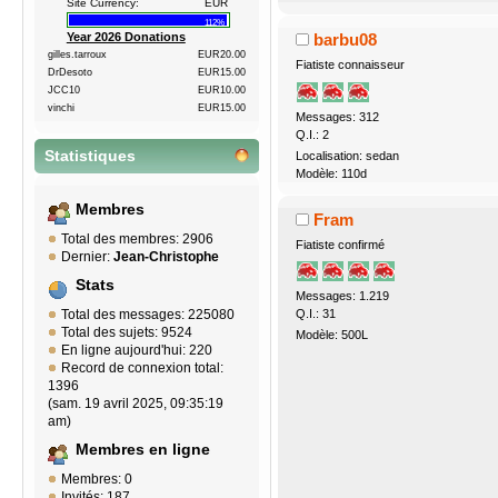
Site Currency:
EUR
112%
Year 2026 Donations
barbu08
gilles.tarroux
EUR20.00
Fiatiste connaisseur
DrDesoto
EUR15.00
JCC10
EUR10.00
vinchi
EUR15.00
Messages: 312
Q.I.: 2
Statistiques
Localisation: sedan
Modèle: 110d
Membres
Fram
Total des membres: 2906
Fiatiste confirmé
Dernier:
Jean-Christophe
Stats
Messages: 1.219
Q.I.: 31
Total des messages: 225080
Total des sujets: 9524
Modèle: 500L
En ligne aujourd'hui: 220
Record de connexion total:
1396
(sam. 19 avril 2025, 09:35:19
am)
Membres en ligne
Membres: 0
Invités: 187