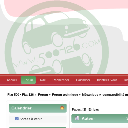
Accueil
Forum
Aide
Rechercher
Calendrier
Identifiez-vous
In
Fiat 500 • Fiat 126
»
Forum
»
Forum technique
»
Mécanique
»
compaptibilité m
Calendrier
Pages: [
1
]
En bas
Auteur
S
Sorties à venir