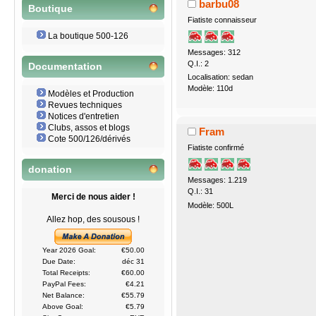
barbu08
Boutique
Fiatiste connaisseur
La boutique 500-126
Messages: 312
Q.I.: 2
Documentation
Localisation: sedan
Modèle: 110d
Modèles et Production
Revues techniques
Notices d'entretien
Clubs, assos et blogs
Fram
Cote 500/126/dérivés
Fiatiste confirmé
donation
Messages: 1.219
Q.I.: 31
Merci de nous aider !
Modèle: 500L
Allez hop, des sousous !
Year 2026 Goal:
€50.00
Due Date:
déc 31
Total Receipts:
€60.00
PayPal Fees:
€4.21
Net Balance:
€55.79
Above Goal:
€5.79