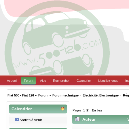
Accueil
Forum
Aide
Rechercher
Calendrier
Identifiez-vous
In
Fiat 500 • Fiat 126
»
Forum
»
Forum technique
»
Electricité, Electronique
»
Rég
Calendrier
Pages:
1
[
2
]
En bas
Auteur
S
Sorties à venir