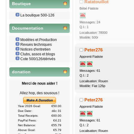
Ratatouillot
Boutique
Bébé Fiatiste
La boutique 500-126
Messages: 24
Q.I.: 1
Documentation
Localisation: 78000
Modèle: 500r
Modèles et Production
Revues techniques
Notices d'entretien
Peter276
Clubs, assos et blogs
Apprenti Fiatiste
Cote 500/126/dérivés
Messages: 61
donation
Q.I.: 2
Localisation: Rouen
Merci de nous aider !
Modèle: Fiat 126p
Allez hop, des sousous !
Peter276
Year 2026 Goal:
€50.00
Apprenti Fiatiste
Due Date:
déc 31
Total Receipts:
€60.00
Messages: 61
PayPal Fees:
€4.21
Q.I.: 2
Net Balance:
€55.79
Above Goal:
€5.79
Localisation: Rouen