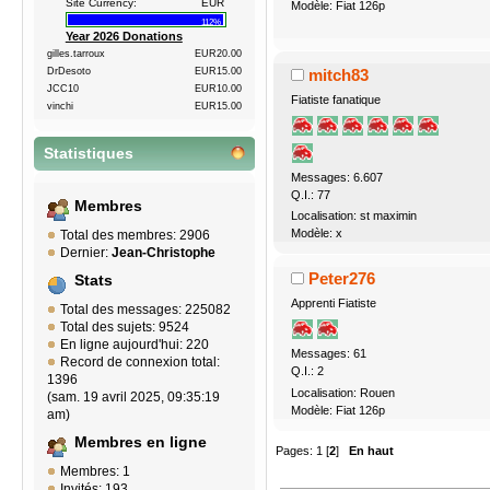
Site Currency:
EUR
Modèle: Fiat 126p
112%
Year 2026 Donations
gilles.tarroux
EUR20.00
mitch83
DrDesoto
EUR15.00
JCC10
EUR10.00
Fiatiste fanatique
vinchi
EUR15.00
Statistiques
Messages: 6.607
Q.I.: 77
Membres
Localisation: st maximin
Modèle: x
Total des membres: 2906
Dernier:
Jean-Christophe
Peter276
Stats
Apprenti Fiatiste
Total des messages: 225082
Total des sujets: 9524
En ligne aujourd'hui: 220
Messages: 61
Record de connexion total:
Q.I.: 2
1396
Localisation: Rouen
(sam. 19 avril 2025, 09:35:19
Modèle: Fiat 126p
am)
Membres en ligne
Pages:
1
[
2
]
En haut
Membres: 1
Invités: 193