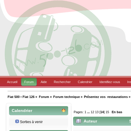
Accueil
Forum
Aide
Rechercher
Calendrier
Identifiez-vous
In
Fiat 500 • Fiat 126
»
Forum
»
Forum technique
»
Présentez vos  restaurations
»
Calendrier
Pages:
1
...
12
13
[
14
]
15
En bas
Auteur
S
Sorties à venir