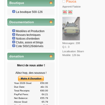
Pauca
Boutique
Apprenti Fiatiste
La boutique 500-126
Documentation
Modèles et Production
Revues techniques
Notices d'entretien
Clubs, assos et blogs
Messages: 208
Cote 500/126/dérivés
Q.I.: 3
Localisation: Béarn
Modèle: 126 bis
donation
Merci de nous aider !
Allez hop, des sousous !
Year 2026 Goal:
€50.00
Due Date:
déc 31
Total Receipts:
€60.00
PayPal Fees:
€4.21
Net Balance:
€55.79
Above Goal:
€5.79