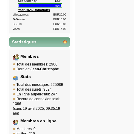
Site Currency:
EUR
112%
Year 2026 Donations
gilles.tarroux
EUR20.00
DrDesoto
EUR15.00
JCC10
EUR10.00
vinchi
EUR15.00
Statistiques
Membres
Total des membres: 2906
Dernier:
Jean-Christophe
Stats
Total des messages: 225089
Total des sujets: 9524
En ligne aujourd'hui: 247
Record de connexion total:
1396
(sam. 19 avril 2025, 09:35:19
am)
Membres en ligne
Membres: 0
Invités: 210